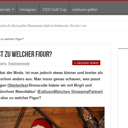
ecials
Instagram
CEO Golf Cup
exklusiv-golfen
Treffpunkt der Lingerie-Branche wurde
zu welcher Figur?
t zu welcher Figur?
» nächster Artikel
ping
,
Trachtenmode
bei der Mode. Ist man jedoch etwas kleiner und breiter als
he schon anders aus. Man muss genau schauen, was passt
igen
Oktoberfest
-Dresscode haben wir mit Birgit und
ünchner Manufaktur‘ (
ExklusivMünchen ShoppingPartner
)
also zu welcher Figur?