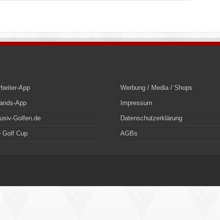
rbeiter-App
Werbung / Media / Shops
bands-App
Impressum
usiv-Golfen.de
Datenschutzerklärung
 Golf Cup
AGBs