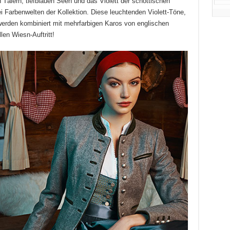
 Tälern, tiefblauen Seen und das Violett der schottischen
i Farbenwelten der Kollektion. Diese leuchtenden Violett-Töne,
erden kombiniert mit mehrfarbigen Karos von englischen
len Wiesn-Auftritt!