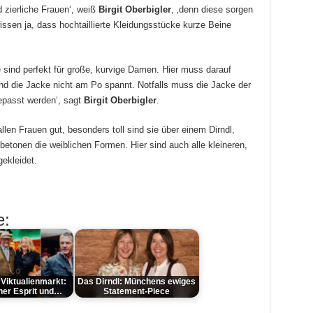
d zierliche Frauen‘, weiß
Birgit Oberbigler
, ‚denn diese sorgen
ssen ja, dass hochtaillierte Kleidungsstücke kurze Beine
sind perfekt für große, kurvige Damen. Hier muss darauf
nd die Jacke nicht am Po spannt. Notfalls muss die Jacke der
epasst werden‘, sagt
Birgit Oberbigler
.
len Frauen gut, besonders toll sind sie über einem Dirndl,
betonen die weiblichen Formen. Hier sind auch alle kleineren,
ekleidet.
e:
 Viktualienmarkt:
Das Dirndl: Münchens ewiges
ner Esprit und…
Statement-Piece