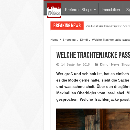
Preferred Shops
Immobilien
Sp
Breaking News
Warum München gerade zum 
Home
/
Shopping
/
Dirndl
/
Welche Trachtenjacke passt 
Welche Trachtenjacke pass
14. September 2018
Dirndl
,
News
,
Shop
Wer groß und schlank ist, hat es einfach 
es die Mode gerne hätte, sieht die Sac
und was schmeichelt. Über den diesjähr
Maximilian Oberbigler vom Isar-Label ‚M
gesprochen. Welche Trachtenjacke passt 