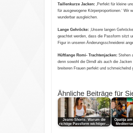
Taillenkurze Jacken:
‚Perfekt für kleine un
für ausgewogene Körperproportionen.‘ Wir wi
wunderbar ausgleichen.
Lange Gehröcke:
‚Unsere langen Gehröcke 
geachtet werden, dass die Passform sitzt u
Figur in unseren Änderungsschneiderei ang
Hüftlange Romi- Trachtenjacken:
Stehen al
denn sowohl die Dirndl als auch die Jacken 
breiteren Frauen perfekt und schmeichelnd g
Ähnliche Beiträge für Si
Jeans-Shorts: Warum die
Opatija am
richtige Passform wichtiger…
Mediterra