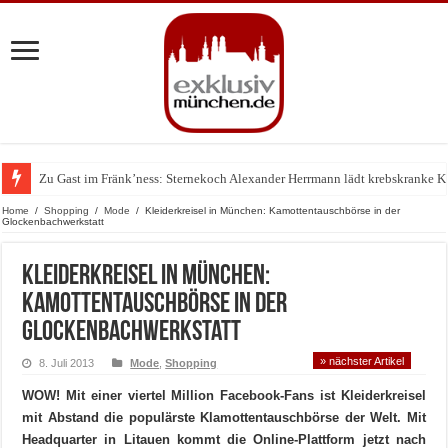
Zu Gast im Fränk’ness: Sternekoch Alexander Herrmann lädt krebskranke K
Warum München gerade zum Treffpunkt der Lingerie-Branche wurde
Home
/
Shopping
/
Mode
/
Kleiderkreisel in München: Kamottentauschbörse in der
Glockenbachwerkstatt
Kleiderkreisel in München:
Kamottentauschbörse in der
Glockenbachwerkstatt
» nächster Artikel
8. Juli 2013
Mode
,
Shopping
WOW! Mit einer viertel Million Facebook-Fans ist Kleiderkreisel
mit Abstand die populärste Klamottentauschbörse der Welt. Mit
Headquarter in Litauen kommt die Online-Plattform jetzt nach