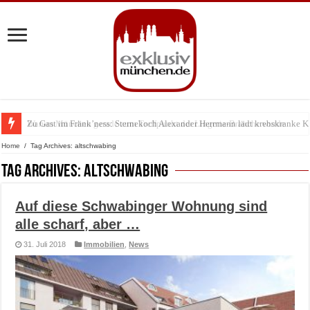
Zu Gast im Fränk’ness: Sternekoch Alexander Herrmann lädt krebskranke K
Warum München gerade zum Treffpunkt der Lingerie-Branche wurde
Home
/
Tag Archives: altschwabing
Tag Archives:
altschwabing
Auf diese Schwabinger Wohnung sind
alle scharf, aber …
31. Juli 2018
Immobilien
,
News