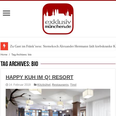
Zu Gast im Fränk’ness: Sternekoch Alexander Herrmann lädt krebskranke K
Warum München gerade zum Treffpunkt der Lingerie-Branche wurde
Home
/
Tag Archives: bio
Tag Archives:
bio
HAPPY KUH IM Q! RESORT
14. Februar 2019
Kitzbühel
,
Restaurants
,
Tirol