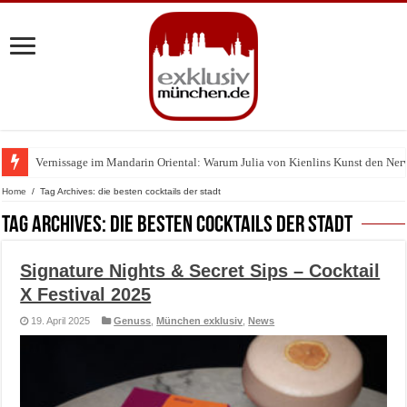
Vernissage im Mandarin Oriental: Warum Julia von Kienlins Kunst den Nerv u
Home
/
Tag Archives: die besten cocktails der stadt
Tag Archives:
die besten cocktails der stadt
Signature Nights & Secret Sips – Cocktail
X Festival 2025
19. April 2025
Genuss
,
München exklusiv
,
News