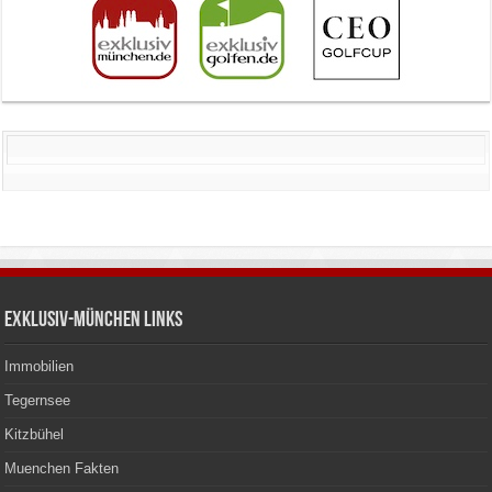
Exklusiv-München Links
Immobilien
Tegernsee
Kitzbühel
Muenchen Fakten