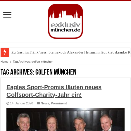
Zu Gast im Fränk’ness: Sternekoch Alexander Herrmann lädt krebskranke K
Warum München gerade zum Treffpunkt der Lingerie-Branche wurde
Home
/
Tag Archives: golfen münchen
Tag Archives:
golfen münchen
Eagles Sport-Promis läuten neues
Golfsport-Charity-Jahr ein!
14. Januar 2020
News
,
Prominent