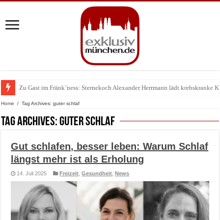
Zu Gast im Fränk’ness: Sternekoch Alexander Herrmann lädt krebskranke K
Warum München gerade zum Treffpunkt der Lingerie-Branche wurde
Home
/
Tag Archives: guter schlaf
Tag Archives:
guter schlaf
Gut schlafen, besser leben: Warum Schlaf
längst mehr ist als Erholung
14. Juli 2025
Freizeit
,
Gesundheit
,
News