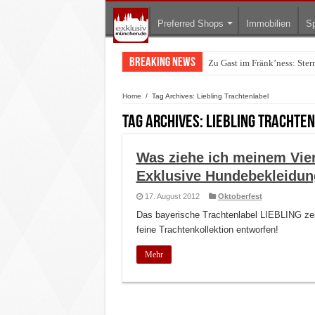
Preferred Shops
Immobilien
Sp
Breaking News
Zu Gast im Fränk’ness: Ste
Home
/
Tag Archives: Liebling Trachtenlabel
Tag Archives:
Liebling Trachte
Was ziehe ich meinem Vie
Exklusive Hundebekleidun
17. August 2012
Oktoberfest
Das bayerische Trachtenlabel LIEBLING zeig
feine Trachtenkollektion entworfen!
Mehr