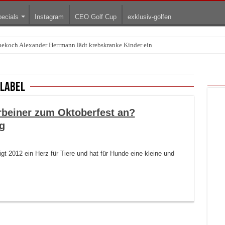
ecials
Instagram
CEO Golf Cup
exklusiv-golfen
rnekoch Alexander Herrmann lädt krebskranke Kinder ein
nlabel
rbeiner zum Oktoberfest an?
g
t 2012 ein Herz für Tiere und hat für Hunde eine kleine und