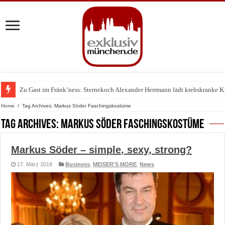
Zu Gast im Fränk’ness: Sternekoch Alexander Herrmann lädt krebskranke K
Warum München gerade zum Treffpunkt der Lingerie-Branche wurde
Home
/
Tag Archives: Markus Söder Faschingskostüme
Tag Archives:
Markus Söder Faschingskostüme
Markus Söder – simple, sexy, strong?
17. März 2018
Business
,
MEISER'S MORE
,
News