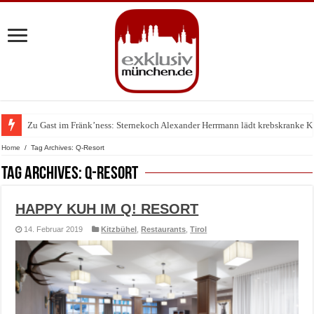
Zu Gast im Fränk’ness: Sternekoch Alexander Herrmann lädt krebskranke K
Warum München gerade zum Treffpunkt der Lingerie-Branche wurde
Home
/
Tag Archives: Q-Resort
Tag Archives:
Q-Resort
HAPPY KUH IM Q! RESORT
14. Februar 2019
Kitzbühel
,
Restaurants
,
Tirol