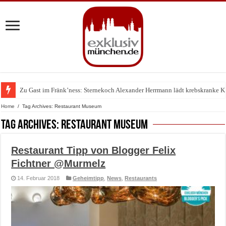
Zu Gast im Fränk’ness: Sternekoch Alexander Herrmann lädt krebskranke K
Warum München gerade zum Treffpunkt der Lingerie-Branche wurde
Home
/
Tag Archives: Restaurant Museum
Tag Archives:
Restaurant Museum
Restaurant Tipp von Blogger Felix
Fichtner @Murmelz
14. Februar 2018
Geheimtipp
,
News
,
Restaurants