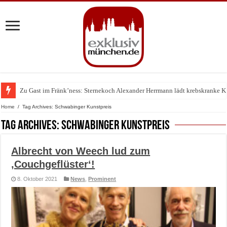
Zu Gast im Fränk’ness: Sternekoch Alexander Herrmann lädt krebskranke K
Warum München gerade zum Treffpunkt der Lingerie-Branche wurde
Home
/
Tag Archives: Schwabinger Kunstpreis
Tag Archives:
Schwabinger Kunstpreis
Albrecht von Weech lud zum
‚Couchgeflüster‘!
8. Oktober 2021
News
,
Prominent