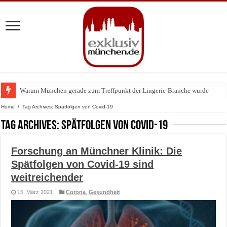
Warum München gerade zum Treffpunkt der Lingerie-Branche wurde
BMW Art Cars in München: Warum die rollenden Kunstwerke bis heute einz
Home
/
Tag Archives: Spätfolgen von Covid-19
Tag Archives:
Spätfolgen von Covid-19
Forschung an Münchner Klinik: Die
Spätfolgen von Covid-19 sind
weitreichender
15. März 2021
Corona
,
Gesundheit