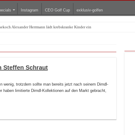
ecials
Instagram
CEO Golf Cup
exklusiv-golfen
rnekoch Alexander Herrmann lädt krebskranke Kinder ein
Treffpunkt der Lingerie-Branche wurde
n Steffen Schraut
g
 wenig, trotzdem sollte man bereits jetzt nach seinem Dirndl-
 haben limitierte Dirndl-Kollektionen auf den Markt gebracht,