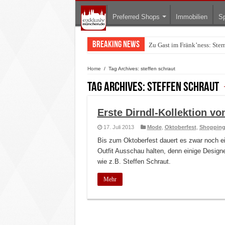
Preferred Shops
Immobilien
Sp
Breaking News
Zu Gast im Fränk’ness: Ste
Warum München gerade zum 
Home
/
Tag Archives: steffen schraut
Tag Archives:
steffen schraut
Erste Dirndl-Kollektion vo
17. Juli 2013
Mode
,
Oktoberfest
,
Shoppin
Bis zum Oktoberfest dauert es zwar noch ein
Outfit Ausschau halten, denn einige Designer
wie z.B. Steffen Schraut.
Mehr