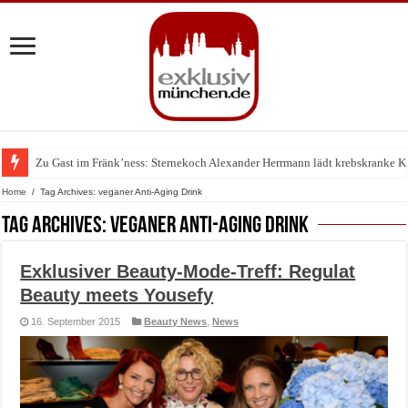
Zu Gast im Fränk’ness: Sternekoch Alexander Herrmann lädt krebskranke K
Warum München gerade zum Treffpunkt der Lingerie-Branche wurde
Home
/
Tag Archives: veganer Anti-Aging Drink
Tag Archives:
veganer Anti-Aging Drink
Exklusiver Beauty-Mode-Treff: Regulat
Beauty meets Yousefy
16. September 2015
Beauty News
,
News