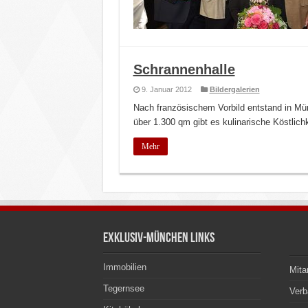
Schrannenhalle
9. Januar 2012
Bildergalerien
Nach französischem Vorbild entstand in Mü
über 1.300 qm gibt es kulinarische Köstlich
Mehr
Exklusiv-München Links
Immobilien
Mita
Tegernsee
Ver