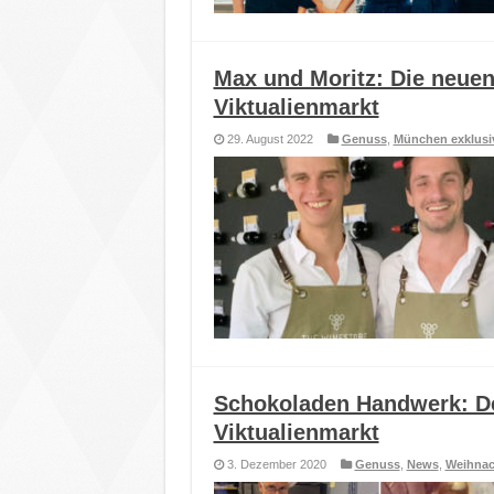
Max und Moritz: Die neue
Viktualienmarkt
29. August 2022
Genuss
,
München exklusi
Schokoladen Handwerk: De
Viktualienmarkt
3. Dezember 2020
Genuss
,
News
,
Weihnac