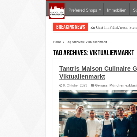
Preferred Shops
Immobilien
Sp
Breaking News
Zu Gast im Fränk’ness: Ste
Warum München gerade zum 
Home
/
Tag Archives: Viktualienmarkt
Tag Archives:
Viktualienmarkt
Tantris Maison Culinaire G
Viktualienmarkt
9. Oktober 2023
Genuss
,
München exklusi