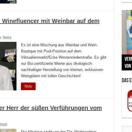
n Winefluencer mit Weinbar auf dem
v
,
News
Es ist eine Mischung aus Weinbar und Wein-
Boutique mit Pool-Position auf dem
Neu
Viktualienmarkt/Ecke Westenriederstraße. Es gibt
MAU
Vern
Zu G
War
BMW
nur Bio-zertifizierte Weine aus ökologisch-
Som
von 
Back
Her
Lin
Kuns
nachhaltiger Herstellung von kleinen, exklusiven
Weingütern mit tollen Geschichten!
Das 
Mehr
r Herr der süßen Verführungen vom
hten
Der Nikolaus steht vor der Tür, Weihnachten,