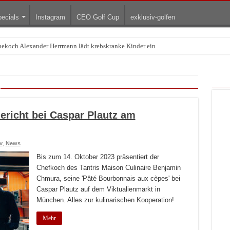
ecials
Instagram
CEO Golf Cup
exklusiv-golfen
rnekoch Alexander Herrmann lädt krebskranke Kinder ein
Treffpunkt der Lingerie-Branche wurde
ericht bei Caspar Plautz am
v
,
News
Bis zum 14. Oktober 2023 präsentiert der
Chefkoch des Tantris Maison Culinaire Benjamin
Chmura, seine 'Pâté Bourbonnais aux cèpes' bei
Caspar Plautz auf dem Viktualienmarkt in
München. Alles zur kulinarischen Kooperation!
Mehr