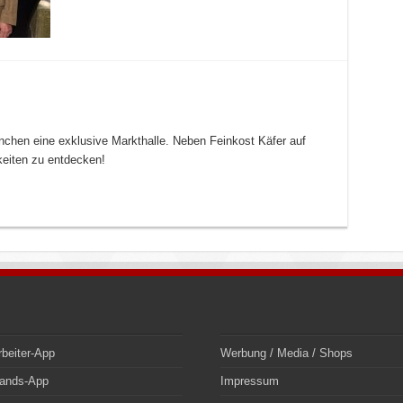
nchen eine exklusive Markthalle. Neben Feinkost Käfer auf
keiten zu entdecken!
rbeiter-App
Werbung / Media / Shops
bands-App
Impressum