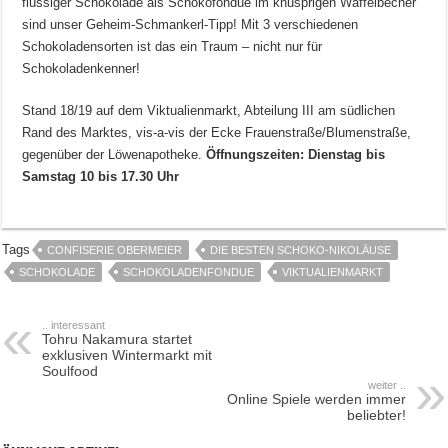
flüssiger Schokolade als Schokofondue im knusprigen Waffelbecher
sind unser Geheim-Schmankerl-Tipp! Mit 3 verschiedenen
Schokoladensorten ist das ein Traum – nicht nur für
Schokoladenkenner!
Stand 18/19 auf dem Viktualienmarkt, Abteilung III am südlichen
Rand des Marktes, vis-a-vis der Ecke Frauenstraße/Blumenstraße,
gegenüber der Löwenapotheke.
Öffnungszeiten: Dienstag bis
Samstag 10 bis 17.30 Uhr
Tags
CONFISERIE OBERMEIER
DIE BESTEN SCHOKO-NIKOLÄUSE
SCHOKOLADE
SCHOKOLADENFONDUE
VIKTUALIENMARKT
.. interessant
Tohru Nakamura startet
exklusiven Wintermarkt mit
Soulfood
weiter ..
Online Spiele werden immer
beliebter!