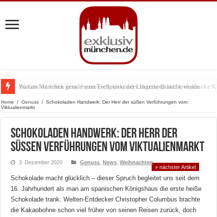
Warum München gerade zum Treffpunkt der Lingerie-Branche wurde
Home
/
Genuss
/
Schokoladen Handwerk: Der Herr der süßen Verführungen vom
Viktualienmarkt
Schokoladen Handwerk: Der Herr der
süßen Verführungen vom Viktualienmarkt
3. Dezember 2020
Genuss
,
News
,
Weihnachten
» nächster Artikel
Schokolade macht glücklich – dieser Spruch begleitet uns seit dem
16. Jahrhundert als man am spanischen Königshaus die erste heiße
Schokolade trank. Welten-Entdecker Christopher Columbus brachte
die Kakaobohne schon viel früher von seinen Reisen zurück, doch