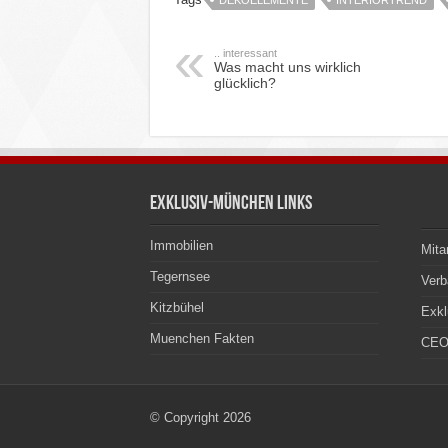
DEKOELEMENTE
INTERIORTREND
.. interessant
Was macht uns wirklich
glücklich?
Exklusiv-München Links
Immobilien
Mita
Tegernsee
Ver
Kitzbühel
Exkl
Muenchen Fakten
CEO
© Copyright 2026