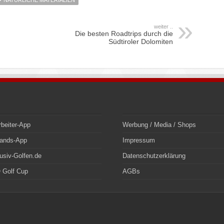
NATÜRLICHE MATERIALIEN
weiter ..
Die besten Roadtrips durch die
Südtiroler Dolomiten
rbeiter-App
Werbung / Media / Shops
bands-App
Impressum
usiv-Golfen.de
Datenschutzerklärung
 Golf Cup
AGBs