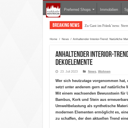
Preferred Shops
Immobilien
Sp
Breaking News
Warum München gerade zum 
Home
/
News
/
Anhaltender Interior-Trend: Natürliche M
Anhaltender Interior-Trend
Dekoelemente
23. Juli 2023
News
,
Wohnen
Wer sich heutzutage vorgenommen hat, e
setzt unter anderem gern auf natürliche
Mit einem wachsenden Bewusstsein für Um
Bambus, Kork und Stein aus erneuerbare
Umweltbelastung als synthetische Materi
modernen Elementen ermöglicht es, ei
zu schaffen, der den aktuellen Trend ein