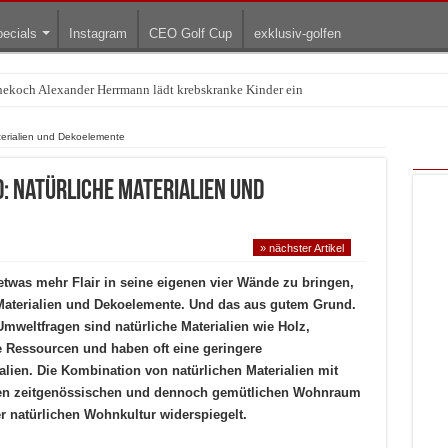
ecials
Instagram
CEO Golf Cup
exklusiv-golfen
Treffpunkt der Lingerie-Branche wurde
aterialien und Dekoelemente
: Natürliche Materialien und
» nächster Artikel
twas mehr Flair in seine eigenen vier Wände zu bringen,
 Materialien und Dekoelemente. Und das aus gutem Grund.
weltfragen sind natürliche Materialien wie Holz,
 Ressourcen und haben oft eine geringere
alien. Die Kombination von natürlichen Materialien mit
nen zeitgenössischen und dennoch gemütlichen Wohnraum
er natürlichen Wohnkultur widerspiegelt.