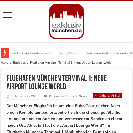
Zu Gast im Fränk’ness: Sternekoch Alexander Herrmann lädt krebskranke K
Warum München gerade zum Treffpunkt der Lingerie-Branche wurde
Home
/
Business
/
Flughafen München Terminal 1: Neue Airport Lounge World
Flughafen München Terminal 1: Neue
Airport Lounge World
» nächster Artikel
2. November 2018
Business
,
Freizeit
,
News
Der Münchner Flughafen ist um eine Ruhe-Oase reicher. Nach
einem Komplettumbau präsentiert sich die ehemalige Atlantic-
Lounge mit neuem Namen und verbessertem Service an einem
neuen Ort. Ab sofort lädt die „Airport Lounge World“ im
Flughafen München Terminal 1 (Abflugbereich B) mit vielen