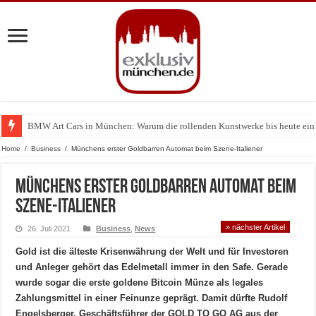
BMW Art Cars in München: Warum die rollenden Kunstwerke bis heute einz
Home
/
Business
/
Münchens erster Goldbarren Automat beim Szene-Italiener
Münchens erster Goldbarren Automat beim
Szene-Italiener
» nächster Artikel
26. Juli 2021
Business
,
News
Gold ist die älteste Krisenwährung der Welt und für Investoren
und Anleger gehört das Edelmetall immer in den Safe. Gerade
wurde sogar die erste goldene Bitcoin Münze als legales
Zahlungsmittel in einer Feinunze geprägt. Damit dürfte Rudolf
Engelsberger, Geschäftsführer der GOLD TO GO AG aus der