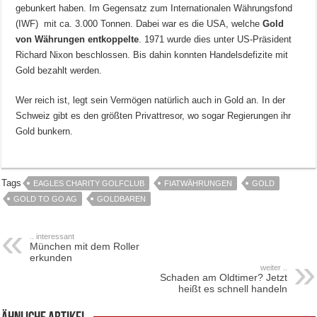
gebunkert haben. Im Gegensatz zum Internationalen Währungsfond
(IWF) mit ca. 3.000 Tonnen. Dabei war es die USA, welche
Gold
von Währungen entkoppelte
. 1971 wurde dies unter US-Präsident
Richard Nixon beschlossen. Bis dahin konnten Handelsdefizite mit
Gold bezahlt werden.
Wer reich ist, legt sein Vermögen natürlich auch in Gold an. In der
Schweiz gibt es den größten Privattresor, wo sogar Regierungen ihr
Gold bunkern.
Tags
EAGLES CHARITY GOLFCLUB
FIATWÄHRUNGEN
GOLD
GOLD TO GO AG
GOLDBAREN
.. interessant
München mit dem Roller
erkunden
weiter ..
Schaden am Oldtimer? Jetzt
heißt es schnell handeln