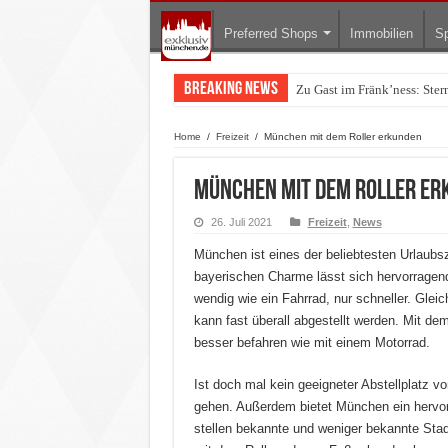
Preferred Shops
Immobilien
Sp
Breaking News
Warum München gerade zum 
Home
/
Freizeit
/
München mit dem Roller erkunden
München mit dem Roller er
26. Juli 2021
Freizeit
,
News
München ist eines der beliebtesten Urlaubsz
bayerischen Charme lässt sich hervorragend
wendig wie ein Fahrrad, nur schneller. Gleic
kann fast überall abgestellt werden. Mit de
besser befahren wie mit einem Motorrad.
Ist doch mal kein geeigneter Abstellplatz 
gehen. Außerdem bietet München ein hervor
stellen bekannte und weniger bekannte Sta