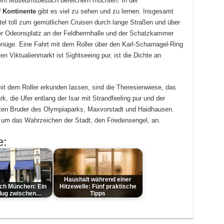
inem Museumsbesuch bereichern möchten. In der
 Kontinente
gibt es viel zu sehen und zu lernen. Insgesamt
el toll zum gemütlichen Cruisen durch lange Straßen und über
 der Odeonsplatz an der Feldherrnhalle und der Schatzkammer
nüge. Eine Fahrt mit dem Roller über den Karl-Scharnagel-Ring
n Viktualienmarkt ist Sightseeing pur, ist die Dichte an
 mit dem Roller erkunden lassen, sind die Theresienwiese, das
, die Ufer entlang der Isar mit Strandfeeling pur und der
ten Bruder des Olympiaparks, Maxvorstadt und Haidhausen.
d um das Wahrzeichen der Stadt, den Friedensengel, an.
e:
Haushalt während einer
urch München: Ein
Hitzewelle: Fünf praktische
lug zwischen…
Tipps