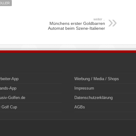
OLLER
weiter ..
Münchens erster Goldbarren
Automat beim Szene-Italiener
rbeiter-App
Werbung / Media / Shops
bands-App
Impressum
usiv-Golfen.de
Datenschutzerklärung
 Golf Cup
AGBs