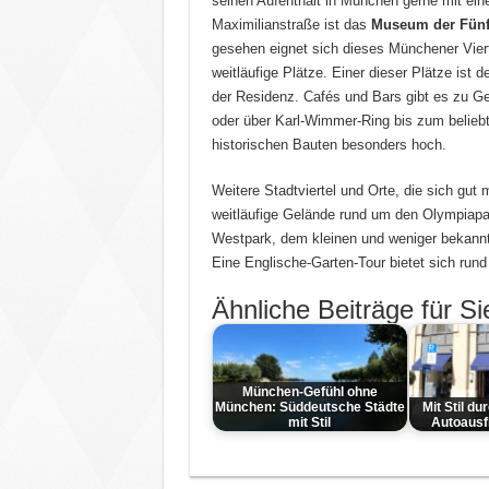
seinen Aufenthalt in München gerne mit e
Maximilianstraße ist das
Museum der Fünf
gesehen eignet sich dieses Münchener Viert
weitläufige Plätze. Einer dieser Plätze ist
der Residenz. Cafés und Bars gibt es zu Ge
oder über Karl-Wimmer-Ring bis zum beliebte
historischen Bauten besonders hoch.
Weitere Stadtviertel und Orte, die sich gut
weitläufige Gelände rund um den Olympiapark
Westpark, dem kleinen und weniger bekann
Eine Englische-Garten-Tour bietet sich run
Ähnliche Beiträge für Si
München-Gefühl ohne
München: Süddeutsche Städte
Mit Stil d
mit Stil
Autoausf