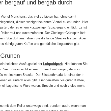
er bergauf und bergab durch
Viertel Münchens, das viel zu bieten hat, ohne damit
legenheit, dieses weniger bekannte Viertel zu erkunden. Hier
garten, der zu einem kurzweiligen Spaziergang einlädt. Es ist
oller rauf und runterzufahren. Der Giesinger Grünspitz lädt
ein. Von dort aus fahren Sie die lange Strecke bis zum Auer
es richtig guten Kaffee und gemütliche Liegestühle gibt.
 Grünen
ein beliebtes Ausflugsziel der
Luitpoldpark
. Hier können Sie
en. Sie müssen nicht einmal Proviant mitbringen, denn in
s mit leckeren Snacks. Der Elisabethmarkt ist einer der in
en es einfach alles gibt. Hier genießen Sie guten Kaffee,
onell bayerische Wurstwaren, Brezeln und noch vieles mehr.
erne mit dem Roller unterwegs sind, sondern auch, wenn man