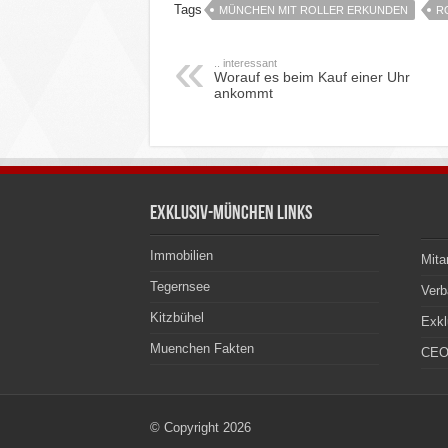
Tags
MÜNCHEN MIT ROLLER ERKUNDEN
R
.. interessant
Worauf es beim Kauf einer Uhr
ankommt
Exklusiv-München Links
Immobilien
Mita
Tegernsee
Ver
Kitzbühel
Exkl
Muenchen Fakten
CEO
© Copyright 2026