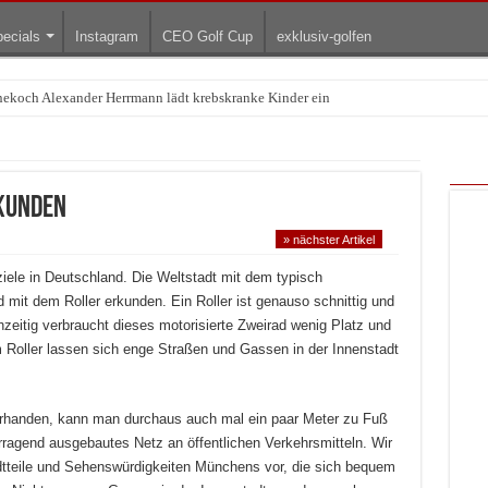
ecials
Instagram
CEO Golf Cup
exklusiv-golfen
Treffpunkt der Lingerie-Branche wurde
kunden
» nächster Artikel
iele in Deutschland. Die Weltstadt mit dem typisch
 mit dem Roller erkunden. Ein Roller ist genauso schnittig und
hzeitig verbraucht dieses motorisierte Zweirad wenig Platz und
m Roller lassen sich enge Straßen und Gassen in der Innenstadt
vorhanden, kann man durchaus auch mal ein paar Meter zu Fuß
ragend ausgebautes Netz an öffentlichen Verkehrsmitteln. Wir
dtteile und Sehenswürdigkeiten Münchens vor, die sich bequem