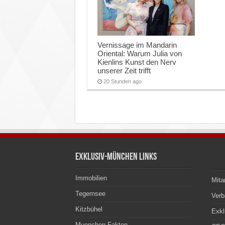
Vernissage im Mandarin
Oriental: Warum Julia von
Kienlins Kunst den Nerv
unserer Zeit trifft
20 Stunden ago
Exklusiv-München Links
Immobilien
Mita
Tegernsee
Ver
Kitzbühel
Exkl
Muenchen Fakten