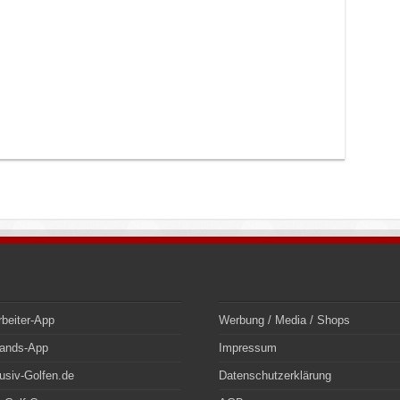
rbeiter-App
Werbung / Media / Shops
bands-App
Impressum
usiv-Golfen.de
Datenschutzerklärung