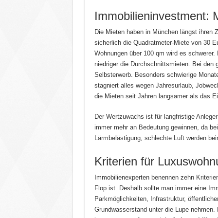
Immobilieninvestment: M
Die Mieten haben in München längst ihren Z
sicherlich die Quadratmeter-Miete von 30 E
Wohnungen über 100 qm wird es schwerer. D
niedriger die Durchschnittsmieten. Bei den
Selbsterwerb. Besonders schwierige Monate
stagniert alles wegen Jahresurlaub, Jobwech
die Mieten seit Jahren langsamer als das 
Der Wertzuwachs ist für langfristige Anlege
immer mehr an Bedeutung gewinnen, da bei
Lärmbelästigung, schlechte Luft werden be
Kriterien für Luxuswoh
Immobilienexperten benennen zehn Kriterien
Flop ist. Deshalb sollte man immer eine Im
Parkmöglichkeiten, Infrastruktur, öffentlic
Grundwasserstand unter die Lupe nehmen. N