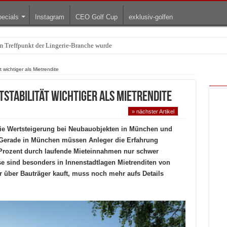
ecials
Instagram
CEO Golf Cup
exklusiv-golfen
Treffpunkt der Lingerie-Branche wurde
arum die rollenden Kunstwerke bis heute einzigartig sind
 wichtiger als Mietrendite
stabilität wichtiger als Mietrendite
» nächster Artikel
die Wertsteigerung bei Neubauobjekten in München und
 Gerade in München müssen Anleger die Erfahrung
 Prozent durch laufende Mieteinnahmen nur schwer
se sind besonders in Innenstadtlagen Mietrenditen von
er über Bauträger kauft, muss noch mehr aufs Details