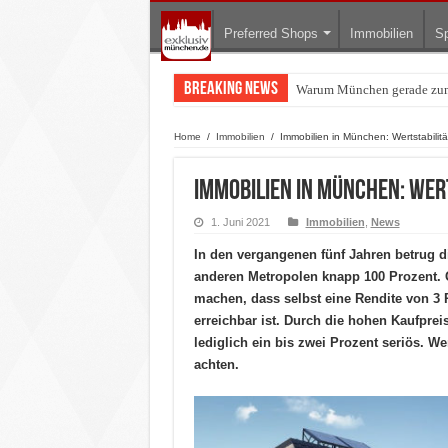
Preferred Shops
Immobilien
Sp
Breaking News
Warum München gerade zum 
BMW Art Cars in München: W
Home
/
Immobilien
/
Immobilien in München: Wertstabilität
Immobilien in München: Wert
1. Juni 2021
Immobilien
,
News
In den vergangenen fünf Jahren betrug 
anderen Metropolen knapp 100 Prozent.
machen, dass selbst eine Rendite von 3
erreichbar ist. Durch die hohen Kaufprei
lediglich ein bis zwei Prozent seriös. W
achten.