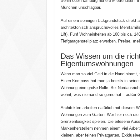
Berlin oder Hamburg höhere Mietrenditen. In
München unschlagbar.
Auf einem sonnigen Eckgrundstück direkt a
architektonisch anspruchsvolles Mehrfamili
Lift). Fünf Wohneinheiten ab 100 bis ca. 1
Tiefgaragenstellplatz erwerben.
Preise, meh
Das Wissen um die richt
Eigentumswohnungen
Wenn man so viel Geld in die Hand nimmt, s
Einen Kompass hat man ja bereits in seine
Wohnung eine große Rolle. Bei Nordausric
wohnt, was niemand so gerne hat – außer G
Architekten arbeiten natürlich mit diesem W
Wohnungen zum Garten. Wer hier noch die 
Grenzenlosigkeit spielen. Die erlesene Auss
Markenherstellern nehmen einem viel Arbei
kleinen, aber feinen Privatgarten.
Exklusive