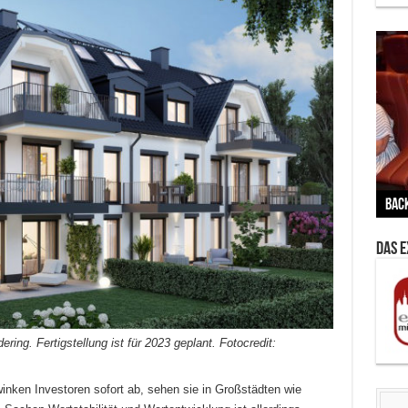
Vern
Zu G
War
BMW
Wär
von 
Back
Her
Lin
Kuns
Ent
Das 
ng. Fertigstellung ist für 2023 geplant. Fotocredit:
nken Investoren sofort ab, sehen sie in Großstädten wie