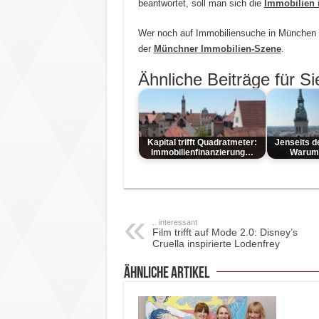
beantwortet, soll man sich die
Immobilien 
Wer noch auf Immobiliensuche in München i
der
Münchner Immobilien-Szene
.
Ähnliche Beiträge für Si
Kapital trifft Quadratmeter:
Jenseits d
Immobilienfinanzierung…
Warum
.. interessant
Film trifft auf Mode 2.0: Disney’s
Cruella inspirierte Lodenfrey
ähnliche Artikel