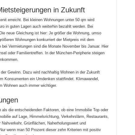
ietsteigerungen in Zukunft
enit erreicht. Bei kleinen Wohnungen unter 50 qm wird
uro in guten Lagen auch weiterhin bezahlt werden. Bei
ie neue Gleichung ist hier: Je größer die Wohnung, umso
 größeren Wohnungen konkurriert der Mietpreis mit dem
 bei Vermietungen sind die Monate November bis Januar. Hier
sel oder Familientreffen. In der München-Peripherie steigen
Einkommen.
r der Gewinn. Dazu wird nachhaltig Wohnen in der Zukunft
m Konsumenten ein Umdenken stattfindet. Klimawandel,
im Wohnen auch immer wichtiger.
nungen
 als die entscheidenden Faktoren, ob eine Immobilie Top oder
mobilie auf Lage, Himmelsrichtung, Verkehrslärm, Restaurants,
her Nahverkehr, Grünflächen, Naherholungswert und
ur wenn man 50 Prozent dieser zehn Kriterien mit positiv