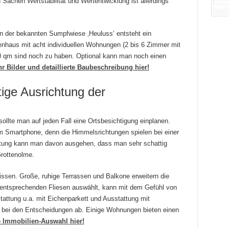
 Sachen Wertstabilität und Wertentwicklung ist allerdings
n der bekannten Sumpfwiese ‚Heuluss‘ entsteht ein
enhaus mit acht individuellen Wohnungen (2 bis 6 Zimmer mit
40 qm sind noch zu haben. Optional kann man noch einen
r Bilder und detaillierte Baubeschreibung hier!
ige Ausrichtung der
ollte man auf jeden Fall eine Ortsbesichtigung einplanen.
m Smartphone, denn die Himmelsrichtungen spielen bei einer
htung kann man davon ausgehen, dass man sehr schattig
rottenolme.
issen. Große, ruhige Terrassen und Balkone erweitern die
entsprechenden Fliesen auswählt, kann mit dem Gefühl von
tattung u.a. mit Eichenparkett und Ausstattung mit
t bei den Entscheidungen ab. Einige Wohnungen bieten einen
 Immobilien-Auswahl hier!