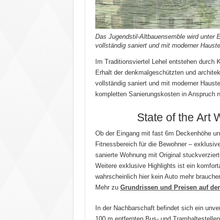
Das Jugendstil-Altbauensemble wird unter E
vollständig saniert und mit moderner Hauste
Im Traditionsviertel Lehel entstehen durc
Erhalt der denkmalgeschützten und architek
vollständig saniert und mit moderner Hauste
kompletten Sanierungskosten in Anspruch 
State of the Ar
Ob der Eingang mit fast 6m Deckenhöhe und
Fitnessbereich für die Bewohner – exklusive 
sanierte Wohnung mit Original stuckverzier
Weitere exklusive Highlights ist ein komfo
wahrscheinlich hier kein Auto mehr brauche
Mehr zu
Grundrissen und Preisen auf d
In der Nachbarschaft befindet sich ein unve
100 m entfernten Bus- und Tramhaltestellen 