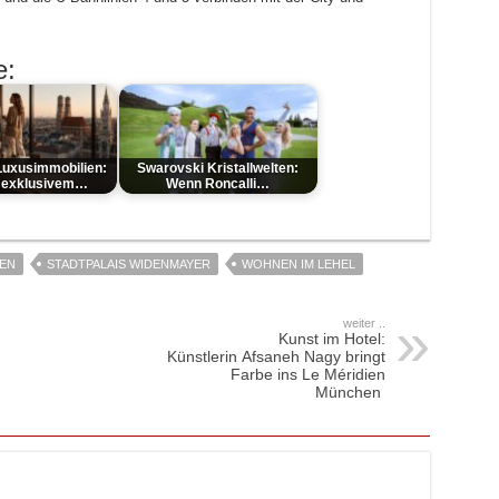
e:
uxusimmobilien:
Swarovski Kristallwelten:
 exklusivem…
Wenn Roncalli…
IEN
STADTPALAIS WIDENMAYER
WOHNEN IM LEHEL
weiter ..
Kunst im Hotel:
Künstlerin Afsaneh Nagy bringt
Farbe ins Le Méridien
München