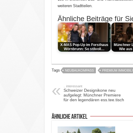
weiteren Stadtteilen.
Ähnliche Beiträge für Si
X-MAS Pop-Up im Forsthaus
Münchner L
Wörnbrunn: So stilvoll…
Wie aus
Tags
NEUBAUKOMPASS
PREMIUM IMMOBIL
.. interessant
Schweizer Designikone neu
aufgelegt: Münchner Premiere
für den legendären ess.tee.tisch
ähnliche Artikel