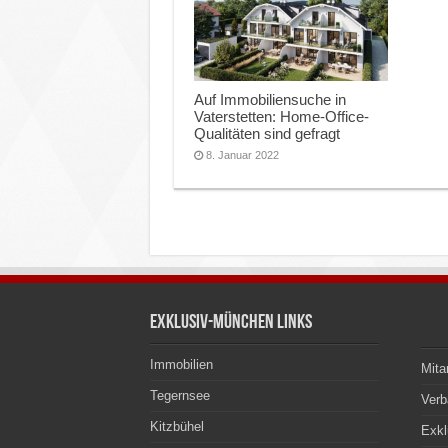
Auf Immobiliensuche in
Vaterstetten: Home-Office-
Qualitäten sind gefragt
8. Januar 2022
Exklusiv-München Links
Immobilien
Mita
Tegernsee
Ver
Kitzbühel
Exkl