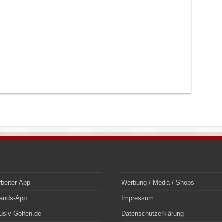
rbeiter-App
Werbung / Media / Shops
bands-App
Impressum
usiv-Golfen.de
Datenschutzerklärung