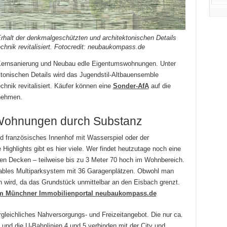
rhalt der denkmalgeschützten und architektonischen Details
chnik revitalisiert. Fotocredit: neubaukompass.de
h Kernsanierung und Neubau edle Eigentumswohnungen. Unter
tonischen Details wird das Jugendstil-Altbauensemble
chnik revitalisiert. Käufer können eine
Sonder-AfA
auf die
nehmen.
t Wohnungen durch Substanz
 französisches Innenhof mit Wasserspiel oder der
Highlights gibt es hier viele. Wer findet heutzutage noch eine
ten Decken – teilweise bis zu 3 Meter 70 hoch im Wohnbereich.
rtables Multiparksystem mit 36 Garagenplätzen. Obwohl man
n wird, da das Grundstück unmittelbar an den Eisbach grenzt.
em Münchner Immobilienportal neubaukompass.de
rgleichliches Nahversorgungs- und Freizeitangebot. Die nur ca.
und die U-Bahnlinien 4 und 5 verbinden mit der City und