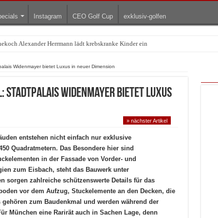
ecials
Instagram
CEO Golf Cup
exklusiv-golfen
rnekoch Alexander Herrmann lädt krebskranke Kinder ein
Treffpunkt der Lingerie-Branche wurde
palais Widenmayer bietet Luxus in neuer Dimension
l: Stadtpalais Widenmayer bietet Luxus
» nächster Artikel
uden entstehen nicht einfach nur exklusive
0 Quadratmetern. Das Besondere hier sind
uckelementen in der Fassade von Vorder- und
ien zum Eisbach, steht das Bauwerk unter
 sorgen zahlreiche schützenswerte Details für das
kboden vor dem Aufzug, Stuckelemente an den Decken, die
ils gehören zum Baudenkmal und werden während der
Für München eine Rarirät auch in Sachen Lage, denn