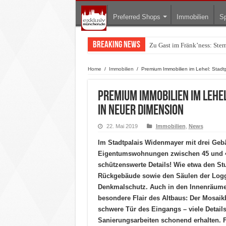
Preferred Shops
Immobilien
Sp
Breaking News
Zu Gast im Fränk’ness: Ste
Warum München gerade zum 
Home
/
Immobilien
/
Premium Immobilien im Lehel: Stadt
Premium Immobilien im Lehe
in neuer Dimension
22. Mai 2019
Immobilien
,
News
Im Stadtpalais Widenmayer mit drei Gebä
Eigentumswohnungen zwischen 45 und 45
schützenswerte Details! Wie etwa den St
Rückgebäude sowie den Säulen der Logg
Denkmalschutz. Auch in den Innenräumen
besondere Flair des Altbaus: Der Mosai
schwere Tür des Eingangs – viele Deta
Sanierungsarbeiten schonend erhalten. 