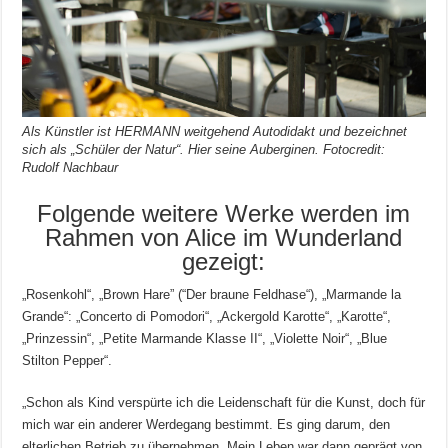
Als Künstler ist HERMANN weitgehend Autodidakt und bezeichnet
sich als „Schüler der Natur“. Hier seine Auberginen. Fotocredit:
Rudolf Nachbaur
Folgende weitere Werke werden im
Rahmen von Alice im Wunderland
gezeigt:
„Rosenkohl“, „Brown Hare” (“Der braune Feldhase“), „Marmande la
Grande“: „Concerto di Pomodori“, „Ackergold Karotte“, „Karotte“,
„Prinzessin“, „Petite Marmande Klasse II“, „Violette Noir“, „Blue
Stilton Pepper“.
„Schon als Kind verspürte ich die Leidenschaft für die Kunst, doch für
mich war ein anderer Werdegang bestimmt. Es ging darum, den
elterlichen Betrieb zu übernehmen. Mein Leben war dann geprägt von