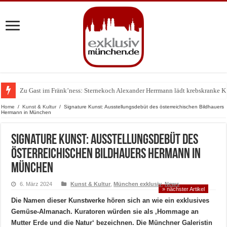
Zu Gast im Fränk’ness: Sternekoch Alexander Herrmann lädt krebskranke K
Home
/
Kunst & Kultur
/
Signature Kunst: Ausstellungsdebüt des österreichischen Bildhauers
Hermann in München
Signature Kunst: Ausstellungsdebüt des
österreichischen Bildhauers Hermann in
München
6. März 2024
Kunst & Kultur
,
München exklusiv
,
News
» nächster Artikel
Die Namen dieser Kunstwerke hören sich an wie ein exklusives
Gemüse-Almanach. Kuratoren würden sie als ‚Hommage an
Mutter Erde und die Natur‘ bezeichnen. Die Münchner Galeristin