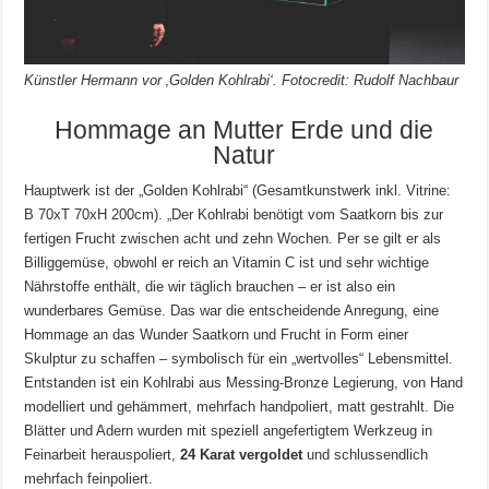
Künstler Hermann vor ‚Golden Kohlrabi‘. Fotocredit: Rudolf Nachbaur
Hommage an Mutter Erde und die
Natur
Hauptwerk ist der „Golden Kohlrabi“ (Gesamtkunstwerk inkl. Vitrine:
B 70xT 70xH 200cm). „Der Kohlrabi benötigt vom Saatkorn bis zur
fertigen Frucht zwischen acht und zehn Wochen. Per se gilt er als
Billiggemüse, obwohl er reich an Vitamin C ist und sehr wichtige
Nährstoffe enthält, die wir täglich brauchen – er ist also ein
wunderbares Gemüse. Das war die entscheidende Anregung, eine
Hommage an das Wunder Saatkorn und Frucht in Form einer
Skulptur zu schaffen – symbolisch für ein „wertvolles“ Lebensmittel.
Entstanden ist ein Kohlrabi aus Messing-Bronze Legierung, von Hand
modelliert und gehämmert, mehrfach handpoliert, matt gestrahlt. Die
Blätter und Adern wurden mit speziell angefertigtem Werkzeug in
Feinarbeit herauspoliert,
24 Karat vergoldet
und schlussendlich
mehrfach feinpoliert.