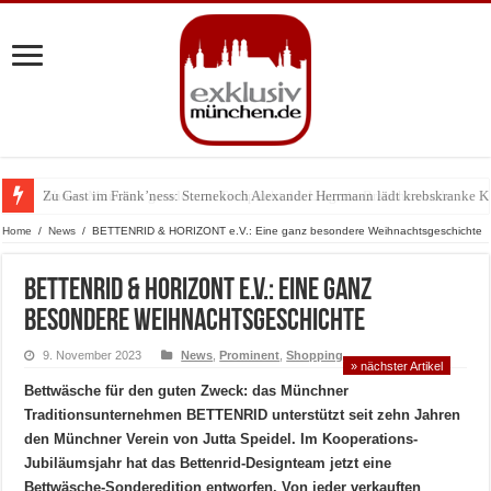
Zu Gast im Fränk’ness: Sternekoch Alexander Herrmann lädt krebskranke K
Warum München gerade zum Treffpunkt der Lingerie-Branche wurde
Home
/
News
/
BETTENRID & HORIZONT e.V.: Eine ganz besondere Weihnachtsgeschichte
BETTENRID & HORIZONT e.V.: Eine ganz
besondere Weihnachtsgeschichte
9. November 2023
News
,
Prominent
,
Shopping
» nächster Artikel
Bettwäsche für den guten Zweck: das Münchner
Traditionsunternehmen BETTENRID unterstützt seit zehn Jahren
den Münchner Verein von Jutta Speidel. Im Kooperations-
Jubiläumsjahr hat das Bettenrid-Designteam jetzt eine
Bettwäsche-Sonderedition entworfen. Von jeder verkauften