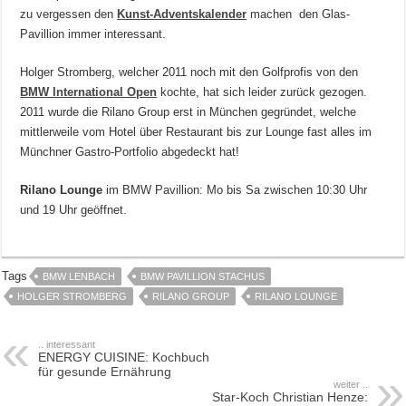
zu vergessen den
Kunst-Adventskalender
machen den Glas-
Pavillion immer interessant.
Holger Stromberg, welcher 2011 noch mit den Golfprofis von den
BMW International Open
kochte, hat sich leider zurück gezogen.
2011 wurde die Rilano Group erst in München gegründet, welche
mittlerweile vom Hotel über Restaurant bis zur Lounge fast alles im
Münchner Gastro-Portfolio abgedeckt hat!
Rilano Lounge
im BMW Pavillion: Mo bis Sa zwischen 10:30 Uhr
und 19 Uhr geöffnet.
Tags
BMW LENBACH
BMW PAVILLION STACHUS
HOLGER STROMBERG
RILANO GROUP
RILANO LOUNGE
.. interessant
ENERGY CUISINE: Kochbuch
für gesunde Ernährung
weiter ..
Star-Koch Christian Henze: