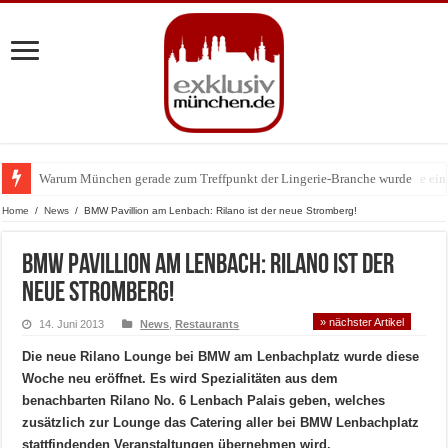
Warum München gerade zum Treffpunkt der Lingerie-Branche wurde
BMW Art Cars in München: Warum die rollenden Kunstwerke bis heute einz
Home
/
News
/
BMW Pavillion am Lenbach: Rilano ist der neue Stromberg!
BMW Pavillion am Lenbach: Rilano ist der
neue Stromberg!
» nächster Artikel
14. Juni 2013
News
,
Restaurants
Die neue Rilano Lounge bei BMW am Lenbachplatz wurde diese
Woche neu eröffnet. Es wird Spezialitäten aus dem
benachbarten Rilano No. 6 Lenbach Palais geben, welches
zusätzlich zur Lounge das Catering aller bei BMW Lenbachplatz
stattfindenden Veranstaltungen übernehmen wird.