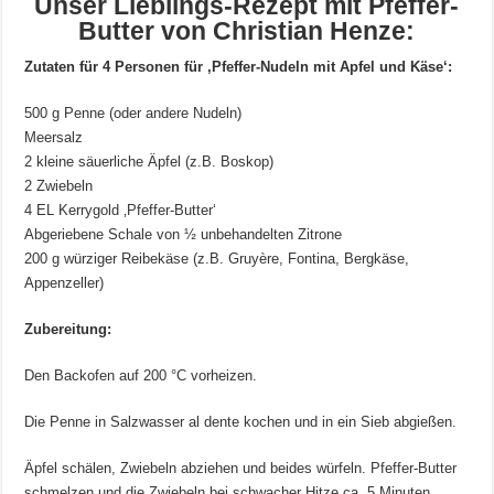
Unser Lieblings-Rezept mit Pfeffer-
Butter von Christian Henze:
Zutaten für 4 Personen für ‚Pfeffer-Nudeln mit Apfel und Käse‘:
500 g Penne (oder andere Nudeln)
Meersalz
2 kleine säuerliche Äpfel (z.B. Boskop)
2 Zwiebeln
4 EL Kerrygold ‚Pfeffer-Butter‘
Abgeriebene Schale von ½ unbehandelten Zitrone
200 g würziger Reibekäse (z.B. Gruyère, Fontina, Bergkäse,
Appenzeller)
Zubereitung:
Den Backofen auf 200 °C vorheizen.
Die Penne in Salzwasser al dente kochen und in ein Sieb abgießen.
Äpfel schälen, Zwiebeln abziehen und beides würfeln. Pfeffer-Butter
schmelzen und die Zwiebeln bei schwacher Hitze ca. 5 Minuten