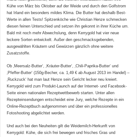
Kühe von März bis Oktober auf der Weide und durch den Golfstrom
hat Irland ein besonders mildes Klima. Die Butter hat deshalb Best-
Werte in allen Tests! Spitzenköche wie Christian Henze schmecken
diesen feinen Unterschied und setzen ihn gekonnt in ihrer Küche um.
Bald mit noch mehr Abwechslung, denn Kerrygold hat vier neue
leckere Sorten entwickelt. Außer den geschmacksgebenden,
ausgewählten Kräutern und Gewürzen gänzlich ohne weitere
Zusatzstoffe.
Ob ‚Meersalz-Butter‘, ‚Kräuter-Butter‘, ‚Chili-Paprika-Butter‘ und
‚Pfeffer-Butter‘ (150g-Becher, ca. 1,49 € ab August 2013 im Handel) –
‚Ruckzuck‘ hat man laut Henze sein Gericht lecker neu kreiert.
Kerrygold wird zum Produkt-Launch auf der Internet- und Facebook-
Seite einen nationalen Rezeptwettbewerb starten. Unter allen
Rezepteinsendungen entscheidet eine Jury, welche Rezepte in ein
Online-Rezeptbuch aufgenommen und über ein professionelles
Fotoshooting abgelichtet werden.
Und auch bei den Neuheiten gilt die Weidemilch-Herkunft von
Kerrygold: Kühe, die sich frei bewegen und frisches Gras und