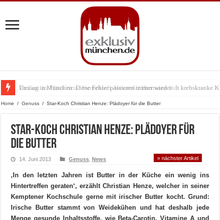
Umzug in München: Diese Fehler passieren immer wieder
Zu Gast im Fränk’ness: Sternekoch Alexander Herrmann lädt krebskranke K
Home
/
Genuss
/
Star-Koch Christian Henze: Plädoyer für die Butter
Star-Koch Christian Henze: Plädoyer für
die Butter
» nächster Artikel
14. Juni 2013
Genuss
,
News
‚In den letzten Jahren ist Butter in der Küche ein wenig ins
Hintertreffen geraten‘, erzählt Christian Henze, welcher in seiner
Kemptener Kochschule gerne mit irischer Butter kocht. Grund:
Irische Butter stammt von Weidekühen und hat deshalb jede
Menge gesunde Inhaltsstoffe, wie Beta-Carotin, Vitamine A und