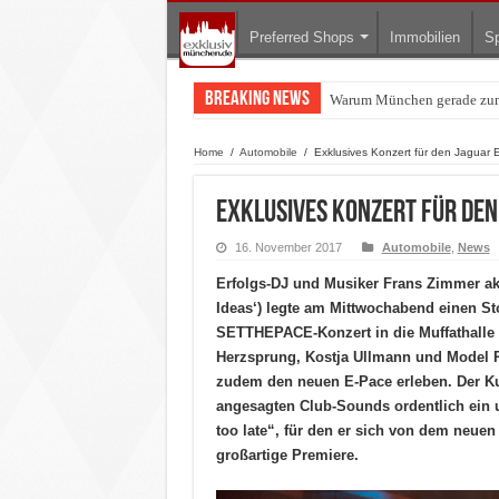
Preferred Shops
Immobilien
Sp
Breaking News
BMW Art Cars in München: W
Home
/
Automobile
/
Exklusives Konzert für den Jaguar 
Exklusives Konzert für den
16. November 2017
Automobile
,
News
Erfolgs-DJ und Musiker Frans Zimmer aka ‚
Ideas‘) legte am Mittwochabend einen St
SETTHEPACE-Konzert in die Muffathalle 
Herzsprung, Kostja Ullmann und Model R
zudem den neuen E-Pace erleben. Der Kul
angesagten Club-Sounds ordentlich ein
too late“, für den er sich von dem neuen
großartige Premiere.