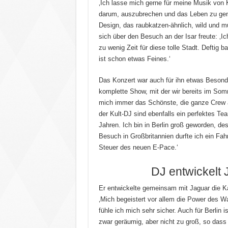
‚Ich lasse mich gerne für meine Musik von K
darum, auszubrechen und das Leben zu gen
Design, das raubkatzen-ähnlich, wild und mut
sich über den Besuch an der Isar freute: ‚I
zu wenig Zeit für diese tolle Stadt. Deftig
ist schon etwas Feines.‘
Das Konzert war auch für ihn etwas Besonde
komplette Show, mit der wir bereits im Som
mich immer das Schönste, die ganze Crew a
der Kult-DJ sind ebenfalls ein perfektes Te
Jahren. Ich bin in Berlin groß geworden, de
Besuch in Großbritannien durfte ich ein Fah
Steuer des neuen E-Pace.‘
DJ entwickelt
Er entwickelte gemeinsam mit Jaguar die K
‚Mich begeistert vor allem die Power des W
fühle ich mich sehr sicher. Auch für Berlin 
zwar geräumig, aber nicht zu groß, so dass