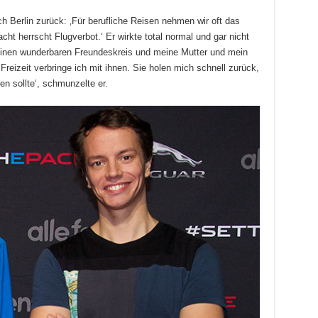
h Berlin zurück: ‚Für berufliche Reisen nehmen wir oft das
ht herrscht Flugverbot.‘ Er wirkte total normal und gar nicht
inen wunderbaren Freundeskreis und meine Mutter und mein
reizeit verbringe ich mit ihnen. Sie holen mich schnell zurück,
en sollte‘, schmunzelte er.