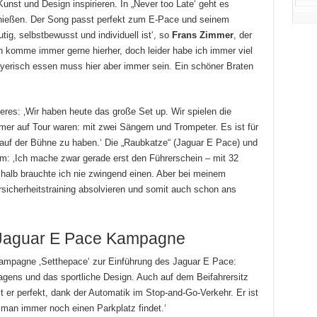
unst und Design inspirieren. In „Never too Late‘ geht es
ießen. Der Song passt perfekt zum E-Pace und seinem
ig, selbstbewusst und individuell ist‘, so
Frans Zimmer
, der
ch komme immer gerne hierher, doch leider habe ich immer viel
 bayerisch essen muss hier aber immer sein. Ein schöner Braten
res: ‚Wir haben heute das große Set up. Wir spielen die
mer auf Tour waren: mit zwei Sängern und Trompeter. Es ist für
uf der Bühne zu haben.‘ Die „Raubkatze“ (Jaguar E Pace) und
am: ‚Ich mache zwar gerade erst den Führerschein – mit 32
shalb brauchte ich nie zwingend einen. Aber bei meinem
rsicherheitstraining absolvieren und somit auch schon ans
 Jaguar E Pace Kampagne
ampagne ‚Setthepace‘ zur Einführung des Jaguar E Pace:
agens und das sportliche Design. Auch auf dem Beifahrersitz
ist er perfekt, dank der Automatik im Stop-and-Go-Verkehr. Er ist
 man immer noch einen Parkplatz findet.‘