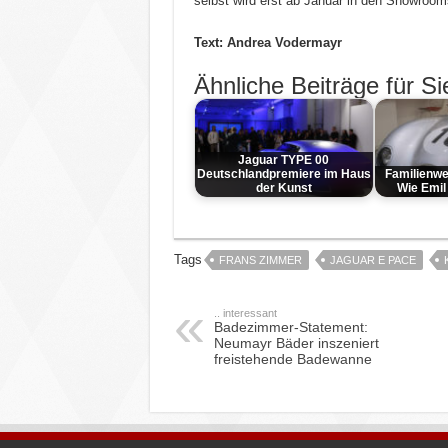
selbst wird erst ab Januar in den Showroom
Text: Andrea Vodermayr
Ähnliche Beiträge für Si
Jaguar TYPE 00
Deutschlandpremiere im Haus
Familienwe
der Kunst
Wie Emil
Tags
FRANS ZIMMER
JAGUAR E PACE
.. interessant
Badezimmer-Statement:
Neumayr Bäder inszeniert
freistehende Badewanne