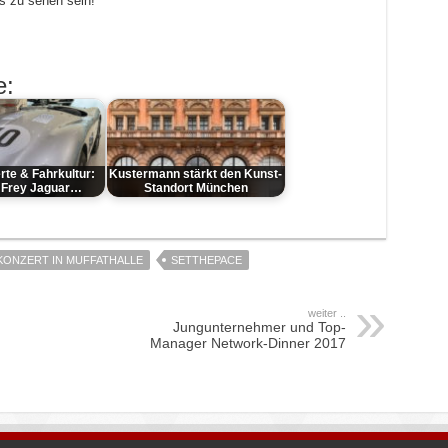
s zu sehen sein!
e:
rte & Fahrkultur:
Kustermann stärkt den Kunst-
 Frey Jaguar…
Standort München
KONZERT IN MUFFATHALLE
SETTHEPACE
weiter ..
Jungunternehmer und Top-
Manager Network-Dinner 2017