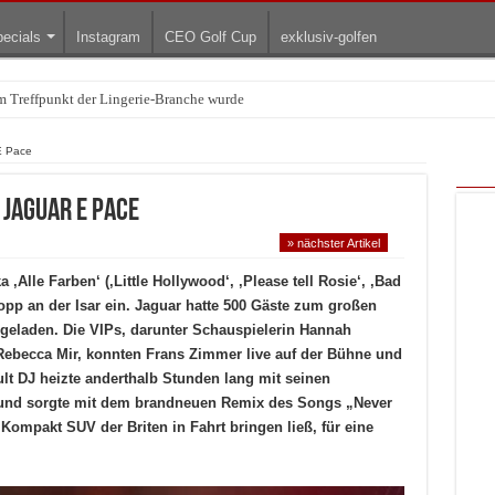
ecials
Instagram
CEO Golf Cup
exklusiv-golfen
arum die rollenden Kunstwerke bis heute einzigartig sind
E Pace
 Jaguar E Pace
» nächster Artikel
Alle Farben‘ (‚Little Hollywood‘, ‚Please tell Rosie‘, ‚Bad
opp an der Isar ein. Jaguar hatte 500 Gäste zum großen
geladen. Die VIPs, darunter Schauspielerin Hannah
ebecca Mir, konnten Frans Zimmer live auf der Bühne und
t DJ heizte anderthalb Stunden lang mit seinen
 und sorgte mit dem brandneuen Remix des Songs „Never
 Kompakt SUV der Briten in Fahrt bringen ließ, für eine