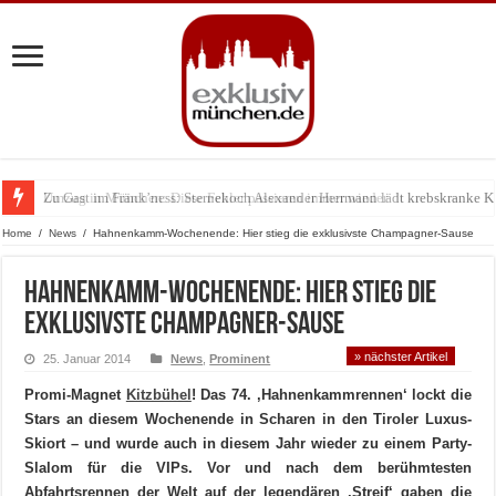
Zu Gast im Fränk’ness: Sternekoch Alexander Herrmann lädt krebskranke K
Home
/
News
/
Hahnenkamm-Wochenende: Hier stieg die exklusivste Champagner-Sause
Hahnenkamm-Wochenende: Hier stieg die
exklusivste Champagner-Sause
» nächster Artikel
25. Januar 2014
News
,
Prominent
Promi-Magnet
Kitzbühel
! Das 74. ‚Hahnenkammrennen‘ lockt die
Stars an diesem Wochenende in Scharen in den Tiroler Luxus-
Skiort – und wurde auch in diesem Jahr wieder zu einem Party-
Slalom für die VIPs. Vor und nach dem berühmtesten
Abfahrtsrennen der Welt auf der legendären ‚Streif‘ gaben die