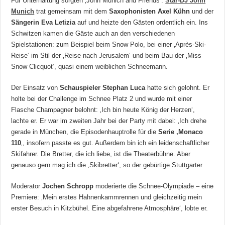
Für Unterhaltung sorgten ‚John Munich and Friends‘:
Star-DJ John
Munich
trat gemeinsam mit dem
Saxophonisten Axel Kühn
und der
Sängerin Eva Letizia
auf und heizte den Gästen ordentlich ein. Ins
Schwitzen kamen die Gäste auch an den verschiedenen
Spielstationen: zum Beispiel beim Snow Polo, bei einer ‚Après-Ski-
Reise‘ im Stil der ‚Reise nach Jerusalem‘ und beim Bau der ‚Miss
Snow Clicquot‘, quasi einem weiblichen Schneemann.
Der Einsatz von
Schauspieler Stephan Luca
hatte sich gelohnt. Er
holte bei der Challenge im Schnee Platz 2 und wurde mit einer
Flasche Champagner belohnt: ‚Ich bin heute König der Herzen‘,
lachte er. Er war im zweiten Jahr bei der Party mit dabei: ‚Ich drehe
gerade in München, die Episodenhauptrolle für die
Serie ‚Monaco
110
‚, insofern passte es gut. Außerdem bin ich ein leidenschaftlicher
Skifahrer. Die Bretter, die ich liebe, ist die Theaterbühne. Aber
genauso gern mag ich die ‚Skibretter‘, so der gebürtige Stuttgarter
Moderator
Jochen Schropp
moderierte die Schnee-Olympiade – eine
Premiere: ‚Mein erstes Hahnenkammrennen und gleichzeitig mein
erster Besuch in Kitzbühel. Eine abgefahrene Atmosphäre‘, lobte er.