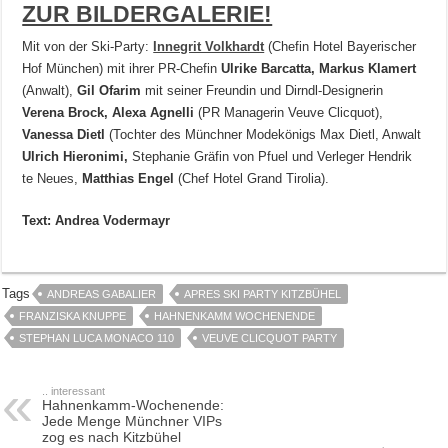
ZUR BILDERGALERIE!
Mit von der Ski-Party:
Innegrit Volkhardt
(Chefin Hotel Bayerischer
Hof München) mit ihrer PR-Chefin
Ulrike Barcatta,
Markus Klamert
(Anwalt),
Gil Ofarim
mit seiner Freundin und Dirndl-Designerin
Verena Brock, Alexa Agnelli
(PR Managerin Veuve Clicquot),
Vanessa Dietl
(Tochter des Münchner Modekönigs Max Dietl, Anwalt
Ulrich Hieronimi,
Stephanie Gräfin von Pfuel und Verleger Hendrik
te Neues,
Matthias Engel
(Chef Hotel Grand Tirolia).
Text: Andrea Vodermayr
Tags
ANDREAS GABALIER
APRES SKI PARTY KITZBÜHEL
FRANZISKA KNUPPE
HAHNENKAMM WOCHENENDE
STEPHAN LUCA MONACO 110
VEUVE CLICQUOT PARTY
.. interessant
Hahnenkamm-Wochenende:
Jede Menge Münchner VIPs
zog es nach Kitzbühel