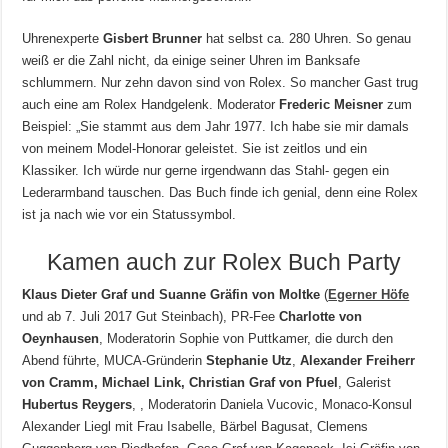
Uhrenexperte
Gisbert Brunner
hat selbst ca. 280 Uhren. So genau
weiß er die Zahl nicht, da einige seiner Uhren im Banksafe
schlummern. Nur zehn davon sind von Rolex. So mancher Gast trug
auch eine am Rolex Handgelenk. Moderator
Frederic Meisner
zum
Beispiel: „Sie stammt aus dem Jahr 1977. Ich habe sie mir damals
von meinem Model-Honorar geleistet. Sie ist zeitlos und ein
Klassiker. Ich würde nur gerne irgendwann das Stahl- gegen ein
Lederarmband tauschen. Das Buch finde ich genial, denn eine Rolex
ist ja nach wie vor ein Statussymbol.
Kamen auch zur Rolex Buch Party
Klaus Dieter Graf und Suanne Gräfin von Moltke
(
Egerner Höfe
und ab 7. Juli 2017 Gut Steinbach), PR-Fee
Charlotte von
Oeynhausen
, Moderatorin Sophie von Puttkamer, die durch den
Abend führte, MUCA-Gründerin
Stephanie Utz
,
Alexander Freiherr
von Cramm, Michael Link, Christian Graf von Pfuel
, Galerist
Hubertus Reygers
, , Moderatorin Daniela Vucovic, Monaco-Konsul
Alexander Liegl mit Frau Isabelle, Bärbel Bagusat, Clemens