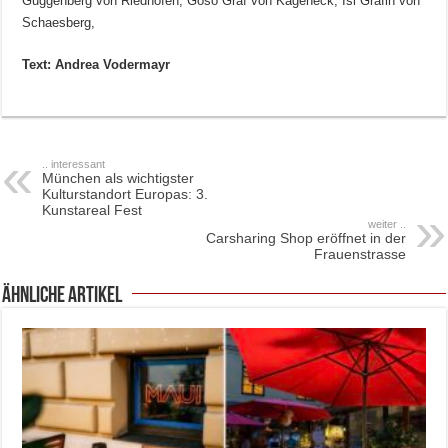
Guggenberg von Riedhofen, Goso Graf von Kageneck, Isi Gräfin von
Schaesberg,
Text: Andrea Vodermayr
.. interessant
München als wichtigster
Kulturstandort Europas: 3.
Kunstareal Fest
weiter ..
Carsharing Shop eröffnet in der
Frauenstrasse
ähnliche Artikel