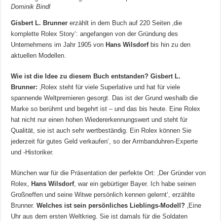
Dominik Bindl
Gisbert L. Brunner
erzählt in dem Buch auf 220 Seiten ‚die
komplette Rolex Story‘: angefangen von der Gründung des
Unternehmens im Jahr 1905 von
Hans Wilsdorf
bis hin zu den
aktuellen Modellen.
Wie ist die Idee zu diesem Buch entstanden?
Gisbert L.
Brunner:
‚Rolex steht für viele Superlative und hat für viele
spannende Weltpremieren gesorgt. Das ist der Grund weshalb die
Marke so berühmt und begehrt ist – und das bis heute. Eine Rolex
hat nicht nur einen hohen Wiedererkennungswert und steht für
Qualität, sie ist auch sehr wertbeständig. Ein Rolex können Sie
jederzeit für gutes Geld verkaufen‘, so der Armbanduhren-Experte
und -Historiker.
München war für die Präsentation der perfekte Ort: ‚Der Gründer von
Rolex,
Hans Wilsdorf
, war ein gebürtiger Bayer. Ich habe seinen
Großneffen und seine Witwe persönlich kennen gelernt‘, erzählte
Brunner.
Welches ist sein persönliches Lieblings-Modell?
‚Eine
Uhr aus dem ersten Weltkrieg. Sie ist damals für die Soldaten