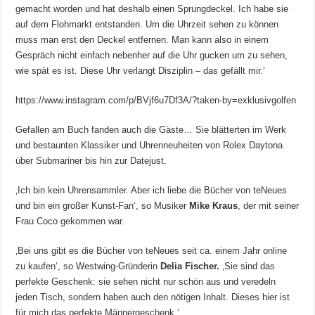
gemacht worden und hat deshalb einen Sprungdeckel. Ich habe sie
auf dem Flohmarkt entstanden. Um die Uhrzeit sehen zu können
muss man erst den Deckel entfernen. Man kann also in einem
Gespräch nicht einfach nebenher auf die Uhr gucken um zu sehen,
wie spät es ist. Diese Uhr verlangt Disziplin – das gefällt mir.‘
https://www.instagram.com/p/BVjf6u7Df3A/?taken-by=exklusivgolfen
Gefallen am Buch fanden auch die Gäste… Sie blätterten im Werk
und bestaunten Klassiker und Uhrenneuheiten von Rolex Daytona
über Submariner bis hin zur Datejust.
‚Ich bin kein Uhrensammler. Aber ich liebe die Bücher von teNeues
und bin ein großer Kunst-Fan‘, so Musiker
Mike Kraus
, der mit seiner
Frau Coco gekommen war.
‚Bei uns gibt es die Bücher von teNeues seit ca. einem Jahr online
zu kaufen‘, so Westwing-Gründerin
Delia Fischer.
‚Sie sind das
perfekte Geschenk: sie sehen nicht nur schön aus und veredeln
jeden Tisch, sondern haben auch den nötigen Inhalt. Dieses hier ist
für mich das perfekte Männergeschenk.‘