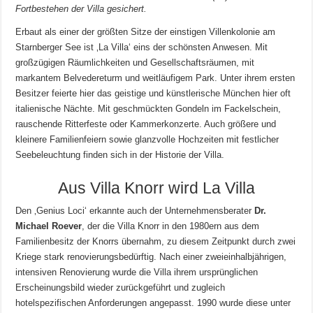
Fortbestehen der Villa gesichert.
Erbaut als einer der größten Sitze der einstigen Villenkolonie am
Starnberger See ist ‚La Villa‘ eins der schönsten Anwesen. Mit
großzügigen Räumlichkeiten und Gesellschaftsräumen, mit
markantem Belvedereturm und weitläufigem Park. Unter ihrem ersten
Besitzer feierte hier das geistige und künstlerische München hier oft
italienische Nächte. Mit geschmückten Gondeln im Fackelschein,
rauschende Ritterfeste oder Kammerkonzerte. Auch größere und
kleinere Familienfeiern sowie glanzvolle Hochzeiten mit festlicher
Seebeleuchtung finden sich in der Historie der Villa.
Aus Villa Knorr wird La Villa
Den ‚Genius Loci‘ erkannte auch der Unternehmensberater
Dr.
Michael Roever
, der die Villa Knorr in den 1980ern aus dem
Familienbesitz der Knorrs übernahm, zu diesem Zeitpunkt durch zwei
Kriege stark renovierungsbedürftig. Nach einer zweieinhalbjährigen,
intensiven Renovierung wurde die Villa ihrem ursprünglichen
Erscheinungsbild wieder zurückgeführt und zugleich
hotelspezifischen Anforderungen angepasst. 1990 wurde diese unter