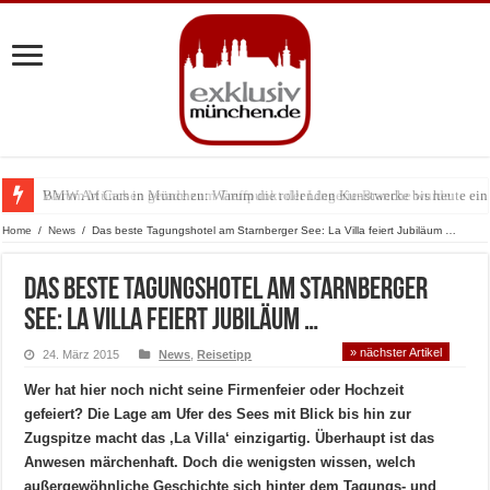
BMW Art Cars in München: Warum die rollenden Kunstwerke bis heute einz
Home
/
News
/
Das beste Tagungshotel am Starnberger See: La Villa feiert Jubiläum …
Das beste Tagungshotel am Starnberger
See: La Villa feiert Jubiläum …
» nächster Artikel
24. März 2015
News
,
Reisetipp
Wer hat hier noch nicht seine Firmenfeier oder Hochzeit
gefeiert? Die Lage am Ufer des Sees mit Blick bis hin zur
Zugspitze macht das ‚La Villa‘ einzigartig. Überhaupt ist das
Anwesen märchenhaft. Doch die wenigsten wissen, welch
außergewöhnliche Geschichte sich hinter dem Tagungs- und