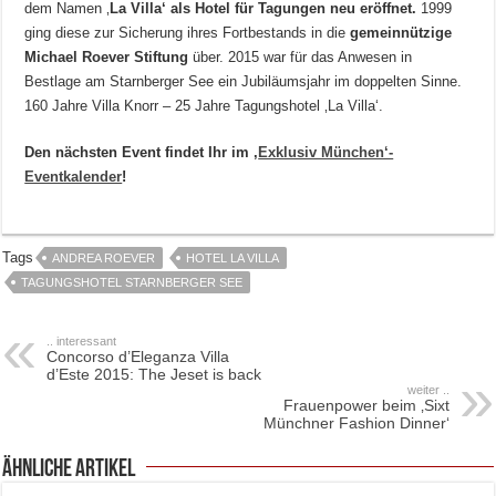
dem Namen ‚
La Villa‘ als Hotel für Tagungen neu eröffnet.
1999
ging diese zur Sicherung ihres Fortbestands in die
gemeinnützige
Michael Roever Stiftung
über. 2015 war für das Anwesen in
Bestlage am Starnberger See ein Jubiläumsjahr im doppelten Sinne.
160 Jahre Villa Knorr – 25 Jahre Tagungshotel ‚La Villa‘.
Den nächsten Event findet Ihr im ‚
Exklusiv München‘-
Eventkalender
!
Tags
ANDREA ROEVER
HOTEL LA VILLA
TAGUNGSHOTEL STARNBERGER SEE
.. interessant
Concorso d’Eleganza Villa
d’Este 2015: The Jeset is back
weiter ..
Frauenpower beim ‚Sixt
Münchner Fashion Dinner‘
ähnliche Artikel