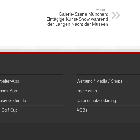
weiter ..
Galerie-Szene München:
Eintägige Kunst-Show während
der Langen Nacht der Museen
rbeiter-App
Werbung / Media / Shops
bands-App
Impressum
usiv-Golfen.de
Datenschutzerklärung
 Golf Cup
AGBs