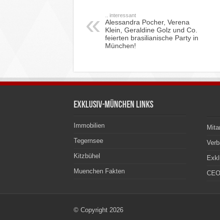
.. interessant
Alessandra Pocher, Verena
Klein, Geraldine Golz und Co.
feierten brasilianische Party in
München!
Exklusiv-München Links
Immobilien
Mita
Tegernsee
Ver
Kitzbühel
Exkl
Muenchen Fakten
CEO
© Copyright 2026