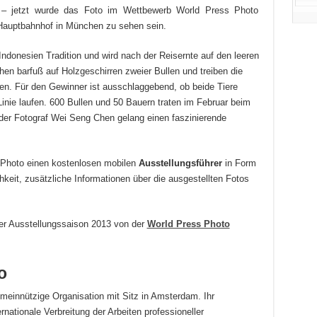
 – jetzt wurde das Foto im Wettbewerb World Press Photo
 Hauptbahnhof in München zu sehen sein.
Indonesien Tradition und wird nach der Reisernte auf den leeren
ehen barfuß auf Holzgeschirren zweier Bullen und treiben die
en. Für den Gewinner ist ausschlaggebend, ob beide Tiere
 Linie laufen. 600 Bullen und 50 Bauern traten im Februar beim
der Fotograf Wei Seng Chen gelang einen faszinierende
s Photo einen kostenlosen mobilen
Ausstellungsführer
in Form
hkeit, zusätzliche Informationen über die ausgestellten Fotos
der Ausstellungssaison 2013 von der
World Press Photo
o
meinnützige Organisation mit Sitz in Amsterdam. Ihr
rnationale Verbreitung der Arbeiten professioneller