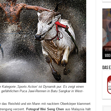
Neu
MAU
Vern
Zu G
War
BMW
Som
von 
Back
Her
Lin
Kuns
Das 
 Kategorie ‚Sports Action‘ ist Dynamik pur. Es zeigt einen
gefährlichen Puca Jawi-Rennen in Batu Sangkar in West-
er das Reisfeld und ein Mann mit nacktem Oberkörper klammert
strengung verzerrt.
Fotograf Wei Seng Chen
aus Malaysia hält