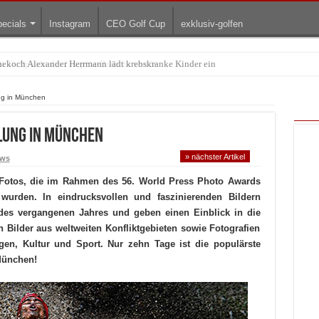
ecials
Instagram
CEO Golf Cup
exklusiv-golfen
Treffpunkt der Lingerie-Branche wurde
ng in München
lung in München
» nächster Artikel
ws
 Fotos, die im Rahmen des 56. World Press Photo Awards
wurden. In eindrucksvollen und faszinierenden Bildern
des vergangenen Jahres und geben einen Einblick in die
n Bilder aus weltweiten Konfliktgebieten sowie Fotografien
gen, Kultur und Sport. Nur zehn Tage ist die populärste
München!