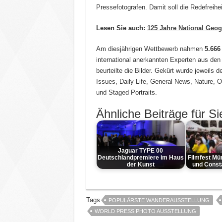
Pressefotografen. Damit soll die Redefreihei
Lesen Sie auch:
125 Jahre National Geog
Am diesjährigen Wettbewerb nahmen
5.666
international anerkannten Experten aus den
beurteilte die Bilder. Gekürt wurde jeweils 
Issues, Daily Life, General News, Nature, 
und Staged Portraits.
Ähnliche Beiträge für Si
Jaguar TYPE 00
Deutschlandpremiere im Haus
Filmfest Mü
der Kunst
und Const
Tags
POPULÄRSTE WANDERAUSSTELLUNG
WORLD PRESS PHOTO AUSSTELLUNG