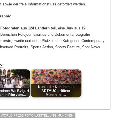
t sowie der freie Informationsfluss gefördert werden.
raphic
 Fotografen aus 124 Ländern
teil, eine Jury aus 19
 Bereichen Fotojournalismus und Dokumentarfotografie
der erste, zweite und dritte Platz in den Kategorien Contemporary
Observed Portraits, Sports Action, Sports Feature, Spot News
e:
Kunst der Kontinente:
nchen: Wo Bvlgari
ARTMUC eröffnet
antin Film zum…
Münchens…
WORLD PRESS FOTOAUSSTELLUNG MÜNCHEN