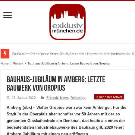
Zu Gast im Fränk’ness: Sternekoch Alexander Herrmann lädt krebskranke K
Warum München gerade zum Treffpunkt der Lingerie-Branche wurde
Home
/
Freizeit
/
Bauhaus-Jubiläum in Amberg: Letzte Bauwerk von Gropius
Bauhaus-Jubiläum in Amberg: Letzte
Bauwerk von Gropius
» nächster Artikel
17. Januar 2020
Freizeit
,
News
,
Reisetipp
Amberg (obx) – Walter Gropius war zwar kein Amberger. Für die
Stadt in der Oberpfalz aber schuf er vor 50 Jahren mit der so
genannten Glaskathedrale ein Denkmal, das heute als eines der
bedeutendsten Industriebauwerke des Bauhaus gilt. 2020 feiert
Amberg Jubiläum mit einem neu eröffneten