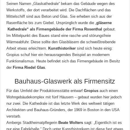
Seinen Namen „Glaskathedrale“ bekam das Gebäude wegen des
Werkstoffs, der dort verarbeitet wird. Die Dachflächen und das
Mittelschiff sind aus Beton und Glas. Sie erheben sich aus der
Rasenfläche bis zum Giebel. Ursprünglich wurde die „
gläserne
Kathedrale“ als Firmengebäude der
Firma Rosenthal
gebaut.
Im Mittelpunkt des Baues stand eine rasche und störungsfreie
Wärmeabfuhr. Diese sollte den Glasbläsern die schweißtreibende
Arbeit etwas erleichtern.
Kunsthistoriker
sind sich heute einig:
Gropius schuf hier ein herausragendes Beispiel an modernem
Funktionalismus. Heute befindet sich das Firmengebäude im Besitz
der
Firma Riedel Glas
.
Bauhaus-Glaswerk als Firmensitz
Für das Umfeld der Produktionsstätte entwarf
Gropius
auch einen
Wohngebäudekomplex mit fünf Häusern – gebaut wurden hier jedoch
nur zwei. Die Kathedrale ist das letzte Werk des weltweit tätigen
Architekten und Bauhaus-Gründers, der 1969 in Boston in den USA
verstarb.
Ambergs Stadtheimatpflegerin
Beate Wolters
sagt: „Eigentlich ist es
nur eine Fabrikhalle.“ Doch unter Kunsthistorikern ist diese fast etwas