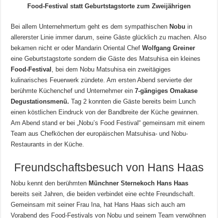
Food-Festival statt Geburtstagstorte zum Zweijährigen
Bei allem Unternehmertum geht es dem sympathischen
Nobu
in
allererster Linie immer darum, seine Gäste glücklich zu machen. Also
bekamen nicht er oder Mandarin Oriental Chef
Wolfgang Greiner
eine Geburtstagstorte sondern die Gäste des Matsuhisa ein kleines
Food-Festival
, bei dem Nobu Matsuhisa ein zweitägiges
kulinarisches Feuerwerk zündete. Am ersten Abend servierte der
berühmte Küchenchef und Unternehmer ein
7-gängiges Omakase
Degustationsmenü.
Tag 2 konnten die Gäste bereits beim Lunch
einen köstlichen Eindruck von der Bandbreite der Küche gewinnen.
Am Abend stand er bei „Nobu’s Food Festival“ gemeinsam mit einem
Team aus Chefköchen der europäischen Matsuhisa- und Nobu-
Restaurants in der Küche.
Freundschaftsbesuch von Hans Haas
Nobu kennt den berühmten
Münchner Sternekoch Hans Haas
bereits seit Jahren, die beiden verbindet eine echte Freundschaft.
Gemeinsam mit seiner Frau Ina, hat Hans Haas sich auch am
Vorabend des Food-Festivals von Nobu und seinem Team verwöhnen