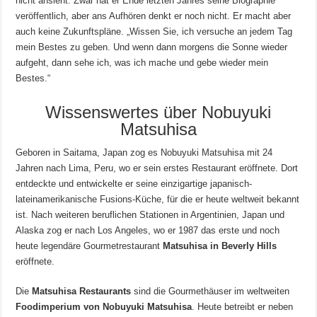
nicht ansieht. Zwar hat er Ende letzten Jahres seine Biographie
veröffentlich, aber ans Aufhören denkt er noch nicht. Er macht aber
auch keine Zukunftspläne. „Wissen Sie, ich versuche an jedem Tag
mein Bestes zu geben. Und wenn dann morgens die Sonne wieder
aufgeht, dann sehe ich, was ich mache und gebe wieder mein
Bestes.“
Wissenswertes über Nobuyuki
Matsuhisa
Geboren in Saitama, Japan zog es Nobuyuki Matsuhisa mit 24
Jahren nach Lima, Peru, wo er sein erstes Restaurant eröffnete. Dort
entdeckte und entwickelte er seine einzigartige japanisch-
lateinamerikanische Fusions-Küche, für die er heute weltweit bekannt
ist. Nach weiteren beruflichen Stationen in Argentinien, Japan und
Alaska zog er nach Los Angeles, wo er 1987 das erste und noch
heute legendäre Gourmetrestaurant
Matsuhisa in Beverly Hills
eröffnete.
Die
Matsuhisa Restaurants
sind die Gourmethäuser im weltweiten
Foodimperium von Nobuyuki Matsuhisa
. Heute betreibt er neben