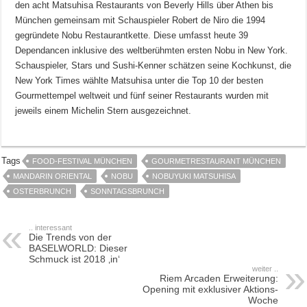
den acht Matsuhisa Restaurants von Beverly Hills über Athen bis
München gemeinsam mit Schauspieler Robert de Niro die 1994
gegründete Nobu Restaurantkette. Diese umfasst heute 39
Dependancen inklusive des weltberühmten ersten Nobu in New York.
Schauspieler, Stars und Sushi-Kenner schätzen seine Kochkunst, die
New York Times wählte Matsuhisa unter die Top 10 der besten
Gourmettempel weltweit und fünf seiner Restaurants wurden mit
jeweils einem Michelin Stern ausgezeichnet.
Tags
FOOD-FESTIVAL MÜNCHEN
GOURMETRESTAURANT MÜNCHEN
MANDARIN ORIENTAL
NOBU
NOBUYUKI MATSUHISA
OSTERBRUNCH
SONNTAGSBRUNCH
.. interessant
Die Trends von der
BASELWORLD: Dieser
Schmuck ist 2018 ‚in‘
weiter ..
Riem Arcaden Erweiterung:
Opening mit exklusiver Aktions-
Woche