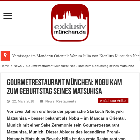
Vernissage im Mandarin Oriental: Warum Julia von Kienlins Kunst den Nerv u
Home
/
News
/
Gourmetrestaurant München: Nobu kam zum Geburtstag seines Matsuhisa
Gourmetrestaurant München: Nobu kam
zum Geburtstag seines Matsuhisa
» nächster Artikel
22. März 2018
News
,
Restaurants
Vor zwei Jahren eröffnete der japanische Starkoch Nobuyuki
Matsuhisa – besser bekannt als Nobu – im Mandarin Oriental,
Munich mit einer Sake Zeremonie sein Gourmetrestaurant
Matsuhisa, Munich. Dieser Ableger des legendären Promi-
Hotspots Matsuhisa Beverly Hills ist das erste Restaurant von