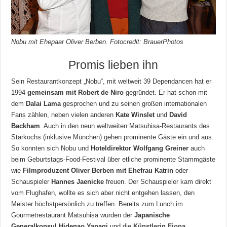
Nobu mit Ehepaar Oliver Berben. Fotocredit: BrauerPhotos
Promis lieben ihn
Sein Restaurantkonzept „Nobu“, mit weltweit 39 Dependancen hat er
1994
gemeinsam mit Robert de Niro
gegründet. Er hat schon mit
dem
Dalai Lama
gesprochen und zu seinen großen internationalen
Fans zählen, neben vielen anderen
Kate Winslet
und
David
Backham
. Auch in den neun weltweiten Matsuhisa-Restaurants des
Starkochs (inklusive München) gehen prominente Gäste ein und aus.
So konnten sich Nobu und
Hoteldirektor Wolfgang Greiner
auch
beim Geburtstags-Food-Festival über etliche prominente Stammgäste
wie
Filmproduzent Oliver Berben mit Ehefrau Katrin
oder
Schauspieler
Hannes Jaenicke
freuen. Der Schauspieler kam direkt
vom Flughafen, wollte es sich aber nicht entgehen lassen, den
Meister höchstpersönlich zu treffen. Bereits zum Lunch im
Gourmetrestaurant Matsuhisa wurden der
Japanische
Generalkonsul Hidenao Yanagi
und die
Künstlerin Fiona