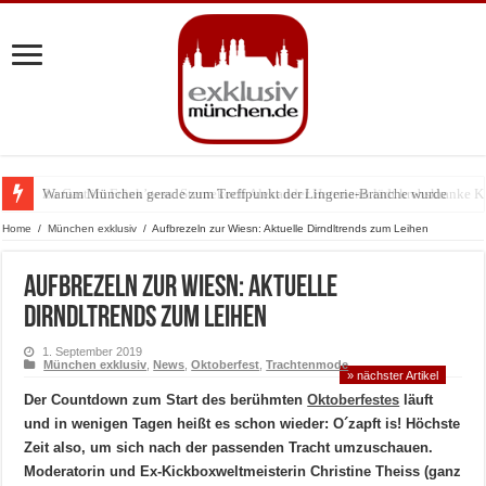
Warum München gerade zum Treffpunkt der Lingerie-Branche wurde
Home
/
München exklusiv
/
Aufbrezeln zur Wiesn: Aktuelle Dirndltrends zum Leihen
Aufbrezeln zur Wiesn: Aktuelle
Dirndltrends zum Leihen
1. September 2019
München exklusiv
,
News
,
Oktoberfest
,
Trachtenmode
» nächster Artikel
Der Countdown zum Start des berühmten
Oktoberfestes
läuft
und in wenigen Tagen heißt es schon wieder: O´zapft is! Höchste
Zeit also, um sich nach der passenden Tracht umzuschauen.
Moderatorin und Ex-Kickboxweltmeisterin Christine Theiss (ganz