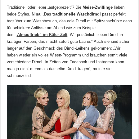
Traditionell oder lieber „aufgebrezelt”? Die
Meise-Zwillinge
lieben
beide Styles.
Nina
: „Das
traditionelle Waschdirndl
passt perfekt
tagsüber zum Wiesnbesuch, das edle Dirndl mit Spitzenschürze dann
für schickere Anlässe am Abend wie zum Beispiel
dem „
Almauftrieb“ im Käfer-Zelt
. Wir persönlich lieben Dirndl in
kräftigen Farben, das macht sofort gute Laune.” Auch sie sind schon
länger auf den Geschmack des Dirndl-Leihens gekommen: „Wir
haben wieder ein volles Wiesn-Programm und brauchen somit viele
verschiedene Dirndl. In Zeiten von Facebook und Instagram kann
man ja nicht mehrmals dasselbe Dirndl tragen“, meinte sie
schmunzelnd.