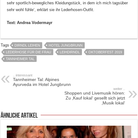
sehr sportlich-bewegliches Kleidungstück, in dem ich mich tagsüber
sehr wohl fühle‘, erklärt sie ihr Lederhosen-Outfit.
Text: Andrea Vodermayr
Tags
DIRNDL LEIHEN
HOTEL JUNGBRUNN
LEDERHOSE FÜR DIE FRAU
LEIHDIRNDL
OKTOBERFEST 2019
TANNHEIMER TAL
.. interessant
Tannheimer Tal: Alpines
Ayurveda im Hotel Jungbrunn
weiter ..
Shoppen und Livemusik hören:
Zu ‚Kauf lokal‘ gesellt sich jetzt
‚Musik lokal‘
ähnliche Artikel