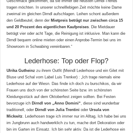
Geschmack gekommen, da sie immer die neusten Dirndl-Trends
tragen möchten. In unserer schnelllebigen Zeit möchte keine Dame
zweimal im gleichen Dirndl aufschlagen. Leihen schont außerdem
den Geldbeutel, denn der
Mietpreis beträgt nur zwischen circa 15
und 20 Prozent des eigentlichen Kaufpreises
. Die Mietdauer
beträgt vier oder acht Tage, die Reinigung ist inklusive. Man kann die
Dirndl bequem online mieten oder einen Anprobe-Termin bei uns im
Showroom in Schwabing vereinbaren.“
Lederhose: Top oder Flop?
Ulrika Gutheinz
zu ihrem Outfit (Meindl Lederhose und ein Gilet mit
Bluse und Schal vom Label Luis Trenker) : „Ich trage niemals eine
Lederhose auf der Wiesn. Das finde ich doch zu burschikos, da wir
Frauen uns doch von der schönsten Seite bzw. im schönsten
Kleidungsstück auf dem Oktoberfest zeigen sollten. Bei Festen
bevorzuge ich
Dirndl von „Anno Domini“
, diese sind wunderbar
traditionell, oder
Dirndl von Julia Trentini
oder
Ursula von
Mickwitz
. Lederhosen trage ich immer nur im Alltag, Ich habe bei uns
im Jungbrunn auch handwerklich zu tun, mache dort Dekoration oder
bin im Garten im Einsatz. Ich bin sehr aktiv. Da ist die Lederhose ein