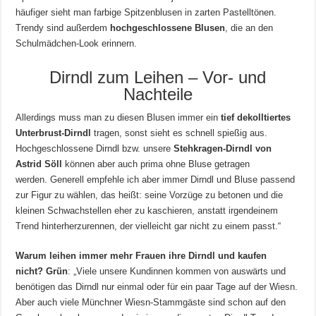
häufiger sieht man farbige Spitzenblusen in zarten Pastelltönen.
Trendy sind außerdem
hochgeschlossene Blusen
, die an den
Schulmädchen-Look erinnern.
Dirndl zum Leihen – Vor- und
Nachteile
Allerdings muss man zu diesen Blusen immer ein
tief dekolltiertes
Unterbrust-Dirndl
tragen, sonst sieht es schnell spießig aus.
Hochgeschlossene Dirndl bzw. unsere
Stehkragen-Dirndl von
Astrid Söll
können aber auch prima ohne Bluse getragen
werden. Generell empfehle ich aber immer Dirndl und Bluse passend
zur Figur zu wählen, das heißt: seine Vorzüge zu betonen und die
kleinen Schwachstellen eher zu kaschieren, anstatt irgendeinem
Trend hinterherzurennen, der vielleicht gar nicht zu einem passt.“
Warum leihen immer mehr Frauen ihre Dirndl und kaufen
nicht?
Grün
: „Viele unsere Kundinnen kommen von auswärts und
benötigen das Dirndl nur einmal oder für ein paar Tage auf der Wiesn.
Aber auch viele Münchner Wiesn-Stammgäste sind schon auf den