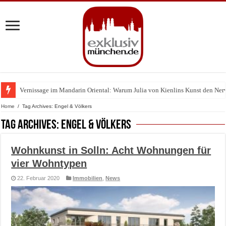
Vernissage im Mandarin Oriental: Warum Julia von Kienlins Kunst den Nerv u
Home
/
Tag Archives: Engel & Völkers
Tag Archives:
Engel & Völkers
Wohnkunst in Solln: Acht Wohnungen für
vier Wohntypen
22. Februar 2020
Immobilien
,
News