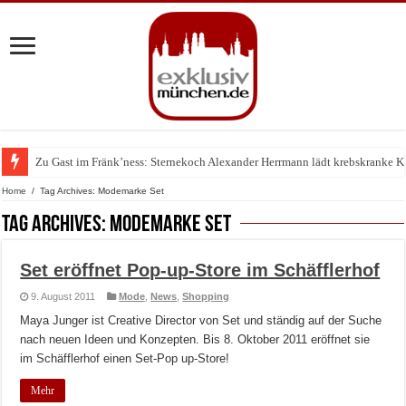
Zu Gast im Fränk’ness: Sternekoch Alexander Herrmann lädt krebskranke K
Warum München gerade zum Treffpunkt der Lingerie-Branche wurde
Home
/
Tag Archives: Modemarke Set
Tag Archives:
Modemarke Set
Set eröffnet Pop-up-Store im Schäfflerhof
9. August 2011
Mode
,
News
,
Shopping
Maya Junger ist Creative Director von Set und ständig auf der Suche
nach neuen Ideen und Konzepten. Bis 8. Oktober 2011 eröffnet sie
im Schäfflerhof einen Set-Pop up-Store!
Mehr