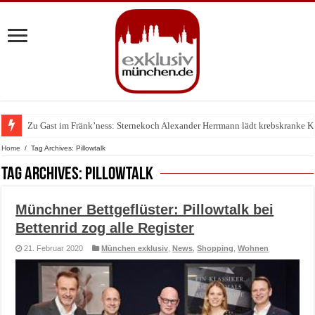
Zu Gast im Fränk’ness: Sternekoch Alexander Herrmann lädt krebskranke K
Warum München gerade zum Treffpunkt der Lingerie-Branche wurde
Home
/
Tag Archives: Pillowtalk
Tag Archives:
Pillowtalk
Münchner Bettgeflüster: Pillowtalk bei
Bettenrid zog alle Register
21. Februar 2020
München exklusiv
,
News
,
Shopping
,
Wohnen