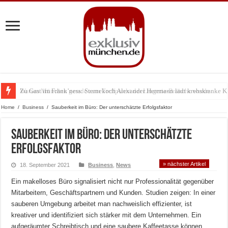
Zu Gast im Fränk’ness: Sternekoch Alexander Herrmann lädt krebskranke K
Warum München gerade zum Treffpunkt der Lingerie-Branche wurde
Home
/
Business
/
Sauberkeit im Büro: Der unterschätzte Erfolgsfaktor
Sauberkeit im Büro: Der unterschätzte
Erfolgsfaktor
» nächster Artikel
18. September 2021
Business
,
News
Ein makelloses Büro signalisiert nicht nur Professionalität gegenüber
Mitarbeitern, Geschäftspartnern und Kunden. Studien zeigen: In einer
sauberen Umgebung arbeitet man nachweislich effizienter, ist
kreativer und identifiziert sich stärker mit dem Unternehmen. Ein
aufgeräumter Schreibtisch und eine saubere Kaffeetasse können