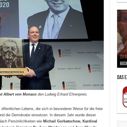
Vern
Zu G
War
BMW
Wär
von 
Back
Her
Lin
Kuns
Ent
Das 
st Albert von Monaco
den Ludwig Erhard Ehrenpreis.
öffentlichen Lebens, die sich in besonderer Weise für die freie
nd die Demokratie einsetzen. In diesem Jahr wurde dieser
Nach Persönlichkeiten wie
Michail Gorbatschow, Kardinal