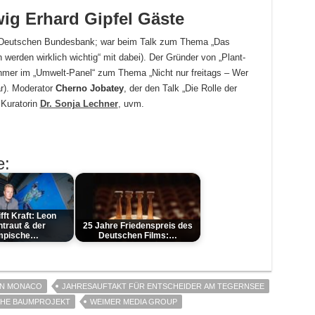
ig Erhard Gipfel Gäste
 Deutschen Bundesbank; war beim Talk zum Thema „Das
erden wirklich wichtig“ mit dabei). Der Gründer von „Plant-
ehmer im „Umwelt-Panel“ zum Thema „Nicht nur freitags – Wer
ar). Moderator
Cherno Jobatey
, der den Talk „Die Rolle der
 Kuratorin
Dr. Sonja Lechner
, uvm.
e:
fft Kraft: Leon
traut & der
25 Jahre Friedenspreis des
mpische…
Deutschen Films:…
ON MONACO
JAHRESAUFTAKT FÜR ENTSCHEIDER AM TEGERNSEE
HE BAUMPROJEKT
WEIMER MEDIA GROUP