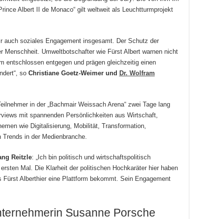
rince Albert II de Monaco“ gilt weltweit als Leuchtturmprojekt
wir auch soziales Engagement insgesamt. Der Schutz der
er Menschheit. Umweltbotschafter wie Fürst Albert warnen nicht
hm entschlossen entgegen und prägen gleichzeitig einen
ndert“, so
Christiane Goetz-Weimer und
Dr. Wolfram
 Teilnehmer in der „Bachmair Weissach Arena“ zwei Tage lang
rviews mit spannenden Persönlichkeiten aus Wirtschaft,
emen wie Digitalisierung, Mobilität, Transformation,
n Trends in der Medienbranche.
ng Reitzle
: „Ich bin politisch und wirtschaftspolitisch
 ersten Mal. Die Klarheit der politischen Hochkaräter hier haben
ss Fürst Alberthier eine Plattform bekommt. Sein Engagement
nternehmerin Susanne Porsche