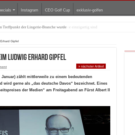
ecials
Instagram
CEO Golf Cup
exklusiv-golfen
arum die rollenden Kunstwerke bis heute einzigartig sind
Erhard Gipfel
im Ludwig Erhard Gipfel
» nächster Artikel
nent
. Januar) zählt mittlerweile zu einem bedeutenden
d wird gerne als „das deutsche Davos“ bezeichnet. Eines
heitspreises der Medien“ am Freitagabend an Fürst Albert II