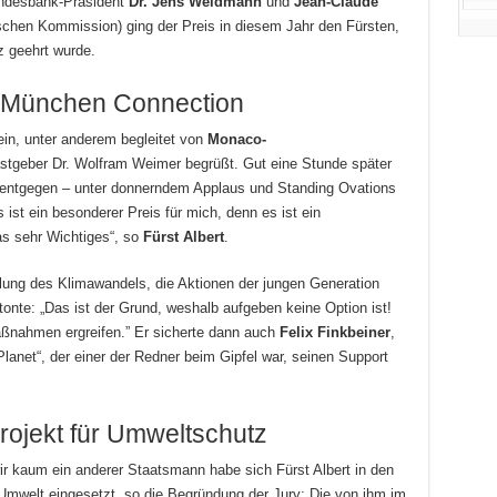
desbank-Präsident
Dr. Jens Weidmann
und
Jean-Claude
schen Kommission) ging der Preis in diesem Jahr den Fürsten,
z geehrt wurde.
 München Connection
ein, unter anderem begleitet von
Monaco-
tgeber Dr. Wolfram Weimer begrüßt. Gut eine Stunde später
 entgegen – unter donnerndem Applaus und Standing Ovations
 ist ein besonderer Preis für mich, denn es ist ein
was sehr Wichtiges“, so
Fürst Albert
.
klung des Klimawandels, die Aktionen der jungen Generation
tonte: „Das ist der Grund, weshalb aufgeben keine Option ist!
ßnahmen ergreifen.” Er sicherte dann auch
Felix Finkbeiner
,
Planet“, der einer der Redner beim Gipfel war, seinen Support
rojekt für Umweltschutz
r kaum ein anderer Staatsmann habe sich Fürst Albert in den
Umwelt eingesetzt, so die Begründung der Jury: Die von ihm im