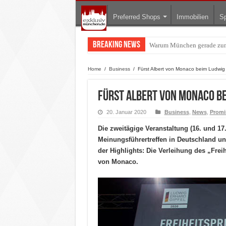
Preferred Shops
Immobilien
Sp
Breaking News
BMW Art Cars in München: W
Home
/
Business
/
Fürst Albert von Monaco beim Ludwig 
Fürst Albert von Monaco be
20. Januar 2020
Business
,
News
,
Promi
Die zweitägige Veranstaltung (16. und 17
Meinungsführertreffen in Deutschland un
der Highlights: Die Verleihung des „Frei
von Monaco.