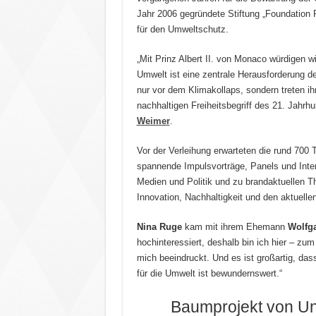
Jahr 2006 gegründete Stiftung „Foundation P
für den Umweltschutz.
„Mit Prinz Albert II. von Monaco würdigen 
Umwelt ist eine zentrale Herausforderung d
nur vor dem Klimakollaps, sondern treten i
nachhaltigen Freiheitsbegriff des 21. Jahrhu
Weimer
.
Vor der Verleihung erwarteten die rund 700
spannende Impulsvorträge, Panels und Inte
Medien und Politik und zu brandaktuellen Th
Innovation, Nachhaltigkeit und den aktuelle
Nina Ruge
kam mit ihrem Ehemann
Wolfga
hochinteressiert, deshalb bin ich hier – zum
mich beeindruckt. Und es ist großartig, da
für die Umwelt ist bewundernswert.“
Baumprojekt von U