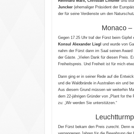
Reinhard Marx, Christian Lindner
und Bun
Juncker
(ehemaliger Präsident der Europäi
der für seine Verdienste um den Naturschut
Monaco –
Gegen 17.25 Uhr traf der Fürst beim Gipfel 
Konsul Alexander Liegl
und wurde von Gas
nahm der Fürst dann im Saal seinen Award
der Gäste. „Vielen Dank für diesen Preis. Es
Freiheitspreis. Und Freiheit ist für mich et
Dann ging er in seiner Rede auf die Entwic
und die Waldbrände in Australien ein und be
Aus diesem Grund müssen wir weiterhin Ma
dem 22-jährigen Gründer von „Plant for the 
zu: „Wir werden Sie unterstützen.“
Leuchtturmp
Der Fürst bekam den Preis zurecht. Denn wi
vergangenen Jahren für die Bewahrung der 