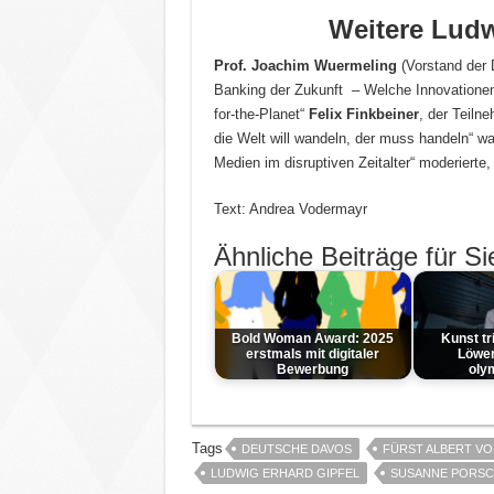
Weitere Ludw
Prof. Joachim Wuermeling
(Vorstand der
Banking der Zukunft – Welche Innovationen w
for-the-Planet“
Felix Finkbeiner
, der Teiln
die Welt will wandeln, der muss handeln“ w
Medien im disruptiven Zeitalter“ moderierte,
Text: Andrea Vodermayr
Ähnliche Beiträge für Si
Bold Woman Award: 2025
Kunst tri
erstmals mit digitaler
Löwen
Bewerbung
oly
Tags
DEUTSCHE DAVOS
FÜRST ALBERT V
LUDWIG ERHARD GIPFEL
SUSANNE PORSC