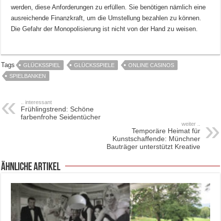
werden, diese Anforderungen zu erfüllen. Sie benötigen nämlich eine
ausreichende Finanzkraft, um die Umstellung bezahlen zu können.
Die Gefahr der Monopolisierung ist nicht von der Hand zu weisen.
Tags
GLÜCKSSPIEL
GLÜCKSSPIELE
ONLINE CASINOS
SPIELBANKEN
.. interessant
Frühlingstrend: Schöne
farbenfrohe Seidentücher
weiter ..
Temporäre Heimat für
Kunstschaffende: Münchner
Bauträger unterstützt Kreative
ähnliche Artikel