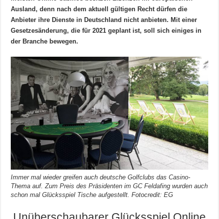
Ausland, denn nach dem aktuell gültigen Recht dürfen die
Anbieter ihre Dienste in Deutschland nicht anbieten. Mit einer
Gesetzesänderung, die für 2021 geplant ist, soll sich einiges in
der Branche bewegen.
Immer mal wieder greifen auch deutsche Golfclubs das Casino-
Thema auf. Zum Preis des Präsidenten im GC Feldafing wurden auch
schon mal Glücksspiel Tische aufgestellt. Fotocredit: EG
Unüberschaubarer Glücksspiel Online