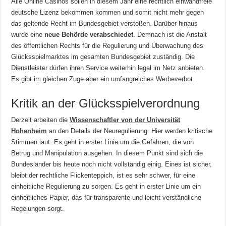
Alle Online Casinos sollen in diesem Jahr eine rechtlich einwandfreie
deutsche Lizenz bekommen kommen und somit nicht mehr gegen
das geltende Recht im Bundesgebiet verstoßen. Darüber hinaus
wurde eine
neue Behörde verabschiedet
. Demnach ist die Anstalt
des öffentlichen Rechts für die Regulierung und Überwachung des
Glücksspielmarktes im gesamten Bundesgebiet zuständig. Die
Dienstleister dürfen ihren Service weiterhin legal im Netz anbieten.
Es gibt im gleichen Zuge aber ein umfangreiches Werbeverbot.
Kritik an der Glücksspielverordnung
Derzeit arbeiten die
Wissenschaftler von der Universität
Hohenheim
an den Details der Neuregulierung. Hier werden kritische
Stimmen laut. Es geht in erster Linie um die Gefahren, die von
Betrug und Manipulation ausgehen. In diesem Punkt sind sich die
Bundesländer bis heute noch nicht vollständig einig. Eines ist sicher,
bleibt der rechtliche Flickenteppich, ist es sehr schwer, für eine
einheitliche Regulierung zu sorgen. Es geht in erster Linie um ein
einheitliches Papier, das für transparente und leicht verständliche
Regelungen sorgt.