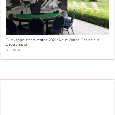
Glücksspielstaatsvertrag 2021: Neue Online Casino aus
Deutschland
9. Juli 2021