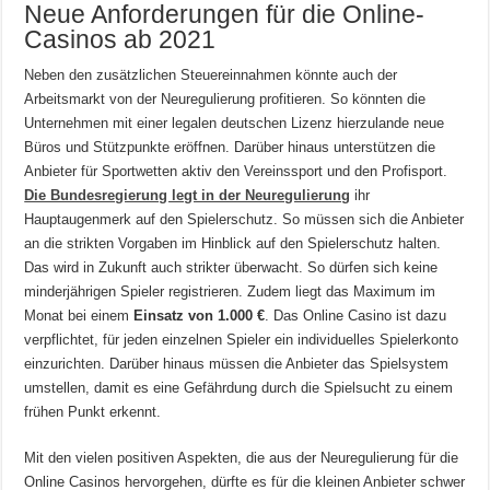
Neue Anforderungen für die Online-
Casinos ab 2021
Neben den zusätzlichen Steuereinnahmen könnte auch der
Arbeitsmarkt von der Neuregulierung profitieren. So könnten die
Unternehmen mit einer legalen deutschen Lizenz hierzulande neue
Büros und Stützpunkte eröffnen. Darüber hinaus unterstützen die
Anbieter für Sportwetten aktiv den Vereinssport und den Profisport.
Die Bundesregierung legt in der Neuregulierung
ihr
Hauptaugenmerk auf den Spielerschutz. So müssen sich die Anbieter
an die strikten Vorgaben im Hinblick auf den Spielerschutz halten.
Das wird in Zukunft auch strikter überwacht. So dürfen sich keine
minderjährigen Spieler registrieren. Zudem liegt das Maximum im
Monat bei einem
Einsatz von 1.000 €
. Das Online Casino ist dazu
verpflichtet, für jeden einzelnen Spieler ein individuelles Spielerkonto
einzurichten. Darüber hinaus müssen die Anbieter das Spielsystem
umstellen, damit es eine Gefährdung durch die Spielsucht zu einem
frühen Punkt erkennt.
Mit den vielen positiven Aspekten, die aus der Neuregulierung für die
Online Casinos hervorgehen, dürfte es für die kleinen Anbieter schwer