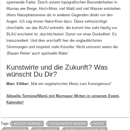
spannende Farbe. Durch unsere topografischen Besonderheiten in
Murnau wie Berge, Hoch-Moor, viel Wald und viel Wasser entstehen
öfters Naturphänomene als in anderen Gegenden direkt vor den
Augen. Ich sag immer Natur-Kino dazu. Diese sehnsüchtige
Unschärfe, wo das BLAU entsteht, die kommt hier sehr häufig vor.
BLAU erscheint im ‚durchlichteten‘ Dunst vor einer Dunkelheit. Es
transzendiert. Und dies erschafft hier die unglaublichsten
Stimmungen und inspiriert viele Künstler. Nicht umsonst waren die
‚Blauen Reiter‘ auch spirituelle Maler.‘
Kunstwirte und die Zukunft? Was
wünscht Du Dir?
Marc Völker:
‚Mal ein vegetarisches Menü zum Kunstgenuss!‘
Aktuelle Termine/Menü mit Murnauer Wirten in unserem Event-
Kalender!
Tags
AUSZEIT MURNAU
GENUSSORTE BAYERN
KUNST
KUNSTWIRTE
MARC VÖLKER
MURNAU AM STAFFELSEE