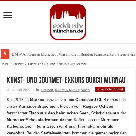
BMW Art Cars in München: Warum die rollenden Kunstwerke bis heute einz
Home
/
Freizeit
/
Kunst- und Gourmet-Exkurs durch Murnau
Kunst- und Gourmet-Exkurs durch Murnau
» nächster Artikel
20. Juli 2020
Freizeit
,
Kunst & Kultur
,
News
Seit 2018 ist
Murnau
ganz offiziell ein
Genussort!
Ob Bier aus den
vielen
Murnauer Brauereien,
Fleisch vom
Riegsee-Ochsen,
fangfrischer
Fisch aus den heimischen Seen,
Schokolade aus der
Murnauer Schokoladenmanufaktur,
Kaffee aus der
Murnauer
Kaffeerösterei – kulinarisch wird man hier lokal mehr als
verwöhnt.
Bei den
Staffelseewirten
kommen die ganzen regionalen