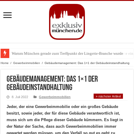
Warum München gerade zum Treffpunkt der Lingerie-Branche wurde
BMW Art Cars in München: Warum die rollenden Kunstwerke bis heute einz
Home
/
Gewerbeimmobilien
/
Gebäudemanagement: Das 1×1 der Gebäudeinstandhaltung
Gebäudemanagement: Das 1×1 der
Gebäudeinstandhaltung
» nächster Artikel
8. Juli 2022
Gewerbeimmobilien
Jeder, der eine Gewerbeimmobilie oder ein großes Gebäude
besitzt, sowie jeder, der für diese Gebäude verantwortlich ist,
muss sich um die Pflege dieser Gebäude kümmern. Es liegt in
der Natur der Sache, dass auch Gewerbeimmobilien immer
gewartet werden müssen, um den Verfall so gut es geht zu