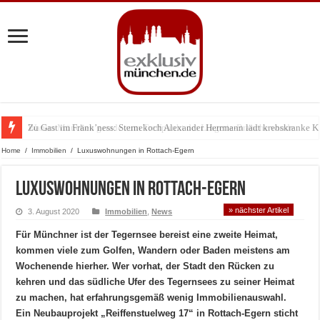
Zu Gast im Fränk’ness: Sternekoch Alexander Herrmann lädt krebskranke K
Warum München gerade zum Treffpunkt der Lingerie-Branche wurde
Home
/
Immobilien
/
Luxuswohnungen in Rottach-Egern
Luxuswohnungen in Rottach-Egern
» nächster Artikel
3. August 2020
Immobilien
,
News
Für Münchner ist der Tegernsee bereist eine zweite Heimat,
kommen viele zum Golfen, Wandern oder Baden meistens am
Wochenende hierher. Wer vorhat, der Stadt den Rücken zu
kehren und das südliche Ufer des Tegernsees zu seiner Heimat
zu machen, hat erfahrungsgemäß wenig Immobilienauswahl.
Ein Neubauprojekt „Reiffenstuelweg 17“ in Rottach-Egern sticht