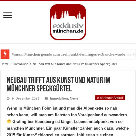
Warum München gerade zum Treffpunkt der Lingerie-Branche wurde
Home
/
Immobilien
/
Neubau trifft aus Kunst und Natur im Münchner Speckgürtel
Neubau trifft aus Kunst und Natur im
Münchner Speckgürtel
» nächster Artikel
9. Dezember 2021
Immobilien
,
News
Wenn in München Föhn ist und man die Alpenkette so nah
sehen kann, will man am liebsten ins Voralpenland auswandern
Grafing bei Ebersberg ist längst Lebensmittelpunkt von so
manchen Münchner. Ein paar Künstler zählen auch dazu, welche
2015 für Kunst-Schlagzeilen sorgten, initiierten sie einen