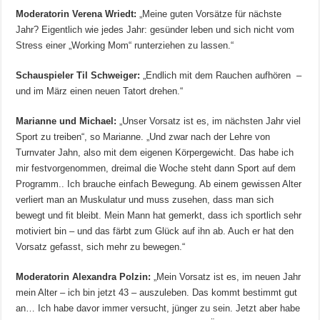
Moderatorin Verena Wriedt:
„Meine guten Vorsätze für nächste
Jahr? Eigentlich wie jedes Jahr: gesünder leben und sich nicht vom
Stress einer „Working Mom“ runterziehen zu lassen.“
Schauspieler Til Schweiger:
„Endlich mit dem Rauchen aufhören –
und im März einen neuen Tatort drehen.“
Marianne und Michael:
„Unser Vorsatz ist es, im nächsten Jahr viel
Sport zu treiben“, so Marianne. „Und zwar nach der Lehre von
Turnvater Jahn, also mit dem eigenen Körpergewicht. Das habe ich
mir festvorgenommen, dreimal die Woche steht dann Sport auf dem
Programm.. Ich brauche einfach Bewegung. Ab einem gewissen Alter
verliert man an Muskulatur und muss zusehen, dass man sich
bewegt und fit bleibt. Mein Mann hat gemerkt, dass ich sportlich sehr
motiviert bin – und das färbt zum Glück auf ihn ab. Auch er hat den
Vorsatz gefasst, sich mehr zu bewegen.“
Moderatorin Alexandra Polzin:
„Mein Vorsatz ist es, im neuen Jahr
mein Alter – ich bin jetzt 43 – auszuleben. Das kommt bestimmt gut
an… Ich habe davor immer versucht, jünger zu sein. Jetzt aber habe