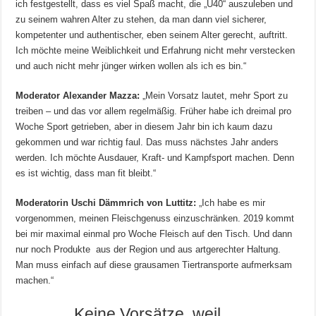
ich festgestellt, dass es viel Spaß macht, die „Ü40“ auszuleben und
zu seinem wahren Alter zu stehen, da man dann viel sicherer,
kompetenter und authentischer, eben seinem Alter gerecht, auftritt.
Ich möchte meine Weiblichkeit und Erfahrung nicht mehr verstecken
und auch nicht mehr jünger wirken wollen als ich es bin.“
Moderator Alexander Mazza:
„Mein Vorsatz lautet, mehr Sport zu
treiben – und das vor allem regelmäßig. Früher habe ich dreimal pro
Woche Sport getrieben, aber in diesem Jahr bin ich kaum dazu
gekommen und war richtig faul. Das muss nächstes Jahr anders
werden. Ich möchte Ausdauer, Kraft- und Kampfsport machen. Denn
es ist wichtig, dass man fit bleibt.“
Moderatorin Uschi Dämmrich von Luttitz:
„Ich habe es mir
vorgenommen, meinen Fleischgenuss einzuschränken. 2019 kommt
bei mir maximal einmal pro Woche Fleisch auf den Tisch. Und dann
nur noch Produkte aus der Region und aus artgerechter Haltung.
Man muss einfach auf diese grausamen Tiertransporte aufmerksam
machen.“
Keine Vorsätze, weil …