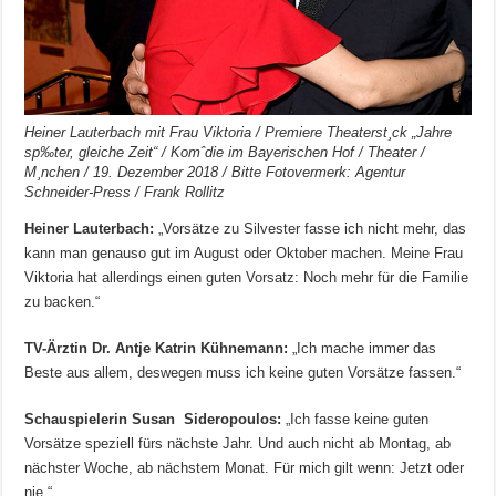
Heiner Lauterbach mit Frau Viktoria / Premiere Theaterst¸ck „Jahre
sp‰ter, gleiche Zeit“ / Komˆdie im Bayerischen Hof / Theater /
M¸nchen / 19. Dezember 2018 / Bitte Fotovermerk: Agentur
Schneider-Press / Frank Rollitz
Heiner Lauterbach:
„Vorsätze zu Silvester fasse ich nicht mehr, das
kann man genauso gut im August oder Oktober machen. Meine Frau
Viktoria hat allerdings einen guten Vorsatz: Noch mehr für die Familie
zu backen.“
TV-Ärztin Dr. Antje Katrin Kühnemann:
„Ich mache immer das
Beste aus allem, deswegen muss ich keine guten Vorsätze fassen.“
Schauspielerin Susan Sideropoulos:
„Ich fasse keine guten
Vorsätze speziell fürs nächste Jahr. Und auch nicht ab Montag, ab
nächster Woche, ab nächstem Monat. Für mich gilt wenn: Jetzt oder
nie.“