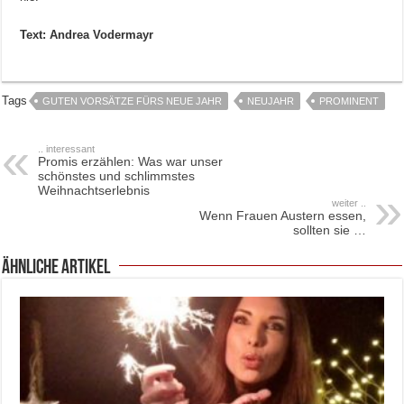
Text: Andrea Vodermayr
Tags
GUTEN VORSÄTZE FÜRS NEUE JAHR
NEUJAHR
PROMINENT
.. interessant
Promis erzählen: Was war unser
schönstes und schlimmstes
Weihnachtserlebnis
weiter ..
Wenn Frauen Austern essen,
sollten sie …
ähnliche Artikel