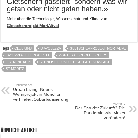
Gletschern passiert, sondern was wir
getan oder nicht getan haben.»
Mehr über die Technologie, Wissenschaft und Klima zum
Gletscherprojekt MortAlive!
Tags
CLUB 8848
DIAVOLEZZA
GLETSCHERPROJEKT MORTALIVE
JACUZZI AUF BERGGIPFEL
MORTERATSCHGLETSCHERS
OBERENGADIN
SCHNEISEIL- UND ICE-STUPA-TESTANLAGE
ST MORITZ
.. interessant
Urban Living: Neues
Wohnprojekt in München
verhindert Suburbanisierung
weiter ..
Der Spa der Zukunft? Die
Pandemie wird vieles
verändern!
ähnliche Artikel