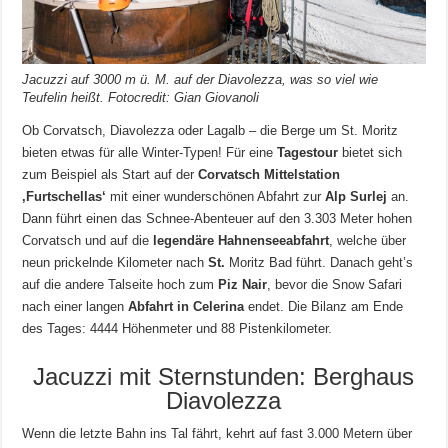
Jacuzzi auf 3000 m ü. M. auf der Diavolezza, was so viel wie
Teufelin heißt. Fotocredit: Gian Giovanoli
Ob Corvatsch, Diavolezza oder Lagalb – die Berge um St. Moritz
bieten etwas für alle Winter-Typen! Für eine
Tagestour
bietet sich
zum Beispiel als Start auf der
Corvatsch Mittelstation
‚Furtschellas‘
mit einer wunderschönen Abfahrt zur
Alp Surlej
an.
Dann führt einen das Schnee-Abenteuer auf den 3.303 Meter hohen
Corvatsch und auf die
legendäre Hahnenseeabfahrt
, welche über
neun prickelnde Kilometer nach
St.
Moritz Bad führt. Danach geht’s
auf die andere Talseite hoch zum
Piz Nair
, bevor die Snow Safari
nach einer langen
Abfahrt in Celerina
endet. Die Bilanz am Ende
des Tages: 4444 Höhenmeter und 88 Pistenkilometer.
Jacuzzi mit Sternstunden: Berghaus
Diavolezza
Wenn die letzte Bahn ins Tal fährt, kehrt auf fast 3.000 Metern über