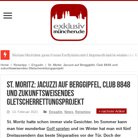
Warum München gerade zum Treffpunkt der Lingerie-Branche wurde
Home
/
Reisetipp
/
Engadin
/
St. Moritz: Jacuzzi auf Berggipfel, Club 8848 und
zukunftsweisendes Gletscherrettungsprojekt
St. Moritz: Jacuzzi auf Berggipfel, Club 8848
und zukunftsweisendes
Gletscherrettungsprojekt
» nächster Artikel
13. Februar 2021
Engadin
,
News
,
Reisetipp
St. Moritz hatte schon immer viele Gesichter. Im Sommer kann
man hier wunderbar
Golf spielen
und im Winter hat man mit fünf
Dreitausendern das beste Skiparadies vor der Tür. Doch der