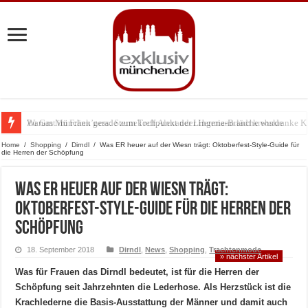
Warum München gerade zum Treffpunkt der Lingerie-Branche wurde
Home
/
Shopping
/
Dirndl
/
Was ER heuer auf der Wiesn trägt: Oktoberfest-Style-Guide für
die Herren der Schöpfung
Was ER heuer auf der Wiesn trägt:
Oktoberfest-Style-Guide für die Herren der
Schöpfung
18. September 2018
Dirndl
,
News
,
Shopping
,
Trachtenmode
» nächster Artikel
Was für Frauen das Dirndl bedeutet, ist für die Herren der
Schöpfung seit Jahrzehnten die Lederhose. Als Herzstück ist die
Krachlederne die Basis-Ausstattung der Männer und damit auch