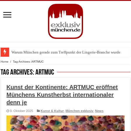
Warum München gerade zum Treffpunkt der Lingerie-Branche wurde
Home
/
Tag Archives: ARTMUC
Tag Archives:
ARTMUC
Kunst der Kontinente: ARTMUC eröffnet
Münchens Kunstherbst internationaler
denn je
9. Oktober 2025
Kunst & Kultur
,
München exklusiv
,
News